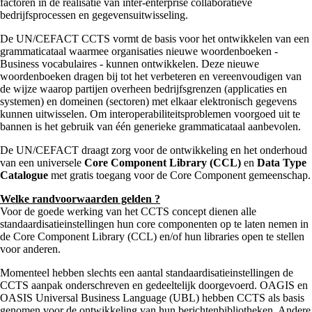
factoren in de realisatie van inter-enterprise collaboratieve
bedrijfsprocessen en gegevensuitwisseling.
De UN/CEFACT CCTS vormt de basis voor het ontwikkelen van een
grammaticataal waarmee organisaties nieuwe woordenboeken -
Business vocabulaires - kunnen ontwikkelen. Deze nieuwe
woordenboeken dragen bij tot het verbeteren en vereenvoudigen van
de wijze waarop partijen overheen bedrijfsgrenzen (applicaties en
systemen) en domeinen (sectoren) met elkaar elektronisch gegevens
kunnen uitwisselen. Om interoperabiliteitsproblemen voorgoed uit te
bannen is het gebruik van één generieke grammaticataal aanbevolen.
De UN/CEFACT draagt zorg voor de ontwikkeling en het onderhoud
van een universele
Core Component Library (CCL)
en
Data Type
Catalogue
met gratis toegang voor de Core Component gemeenschap.
Welke randvoorwaarden gelden ?
Voor de goede werking van het CCTS concept dienen alle
standaardisatieinstellingen hun core componenten op te laten nemen in
de Core Component Library (CCL) en/of hun libraries open te stellen
voor anderen.
Momenteel hebben slechts een aantal standaardisatieinstellingen de
CCTS aanpak onderschreven en gedeeltelijk doorgevoerd. OAGIS en
OASIS Universal Business Language (UBL) hebben CCTS als basis
genomen voor de ontwikkeling van hun berichtenbibliotheken. Andere