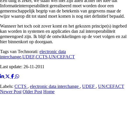
Eén ding is zeker, we staan wel met zijn allen achter het idee dat
Informatieinteroperabiliteit gerealiseerd moet worden door een
gemeenschappelijk begrip van de betekenis van gegevens maar de
wijze waarop dit tot stand moet komen is nog niet definitief bepaald.
Wanneer het toch ooit zover komt en het gekozen principe(s) ingebed
kan worden in systemen en applicaties dan zal interoperabiliteit
gemeengoed zijn. Ik blijf de ontwikkelingen op de voet volgen en zal
hier binnenkort op doorgaan.
Tags van Technorati:
electronic data
interchange
,
UDEF
,
CCTS
,
UN/CEFACT
Last update: 26-11-2011
Labels:
CCTS
,
electronic data interchange
,
UDEF
,
UN/CEFACT
Newer Post
Older Post
Home