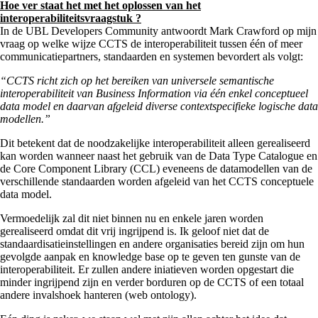
Hoe ver staat het met het oplossen van het
interoperabiliteitsvraagstuk ?
In de UBL Developers Community antwoordt Mark Crawford op mijn
vraag op welke wijze CCTS de interoperabiliteit tussen één of meer
communicatiepartners, standaarden en systemen bevordert als volgt:
“CCTS richt zich op het bereiken van universele semantische
interoperabiliteit van Business Information via één enkel conceptueel
data model en daarvan afgeleid diverse contextspecifieke logische data
modellen.”
Dit betekent dat de noodzakelijke interoperabiliteit alleen gerealiseerd
kan worden wanneer naast het gebruik van de Data Type Catalogue en
de Core Component Library (CCL) eveneens de datamodellen van de
verschillende standaarden worden afgeleid van het CCTS conceptuele
data model.
Vermoedelijk zal dit niet binnen nu en enkele jaren worden
gerealiseerd omdat dit vrij ingrijpend is. Ik geloof niet dat de
standaardisatieinstellingen en andere organisaties bereid zijn om hun
gevolgde aanpak en knowledge base op te geven ten gunste van de
interoperabiliteit. Er zullen andere iniatieven worden opgestart die
minder ingrijpend zijn en verder borduren op de CCTS of een totaal
andere invalshoek hanteren (web ontology).