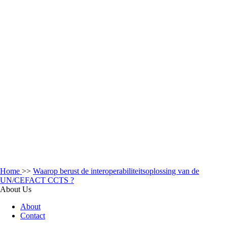
Home
>>
Waarop berust de interoperabiliteitsoplossing van de
UN/CEFACT CCTS ?
About Us
About
Contact