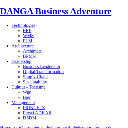
DANGA Business Adventure
Technologies
ERP
WMS
PLM
Architecture
Archimate
BPMN
Leadership
Business Leadership
Digital Transformation
Supply Chain
Sustainability
Cultuur - Toerisme
Wijn
Bier
Management
PRINCE2®
Prosci ADKAR
DSDM
Home
>>
Waarop berust de interoperabiliteitsoplossing van de