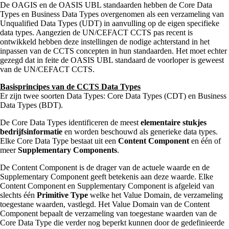
De OAGIS en de OASIS UBL standaarden hebben de Core Data
Types en Business Data Types overgenomen als een verzameling van
Unqualified Data Types (UDT) in aanvulling op de eigen specifieke
data types. Aangezien de UN/CEFACT CCTS pas recent is
ontwikkeld hebben deze instellingen de nodige achterstand in het
inpassen van de CCTS concepten in hun standaarden. Het moet echter
gezegd dat in feite de OASIS UBL standaard de voorloper is geweest
van de UN/CEFACT CCTS.
Basisprincipes van de CCTS Data Types
Er zijn twee soorten Data Types: Core Data Types (CDT) en Business
Data Types (BDT).
De Core Data Types identificeren de meest
elementaire stukjes
bedrijfsinformatie
en worden beschouwd als generieke data types.
Elke Core Data Type bestaat uit een
Content Component
en één of
meer
Supplementary Components
.
De Content Component is de drager van de actuele waarde en de
Supplementary Component geeft betekenis aan deze waarde. Elke
Content Component en Supplementary Component is afgeleid van
slechts één
Primitive Type
welke het Value Domain, de verzameling
toegestane waarden, vastlegd. Het Value Domain van de Content
Component bepaalt de verzameling van toegestane waarden van de
Core Data Type die verder nog beperkt kunnen door de gedefinieerde