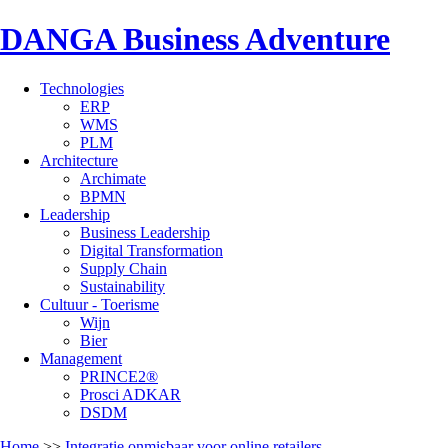
DANGA Business Adventure
Technologies
ERP
WMS
PLM
Architecture
Archimate
BPMN
Leadership
Business Leadership
Digital Transformation
Supply Chain
Sustainability
Cultuur - Toerisme
Wijn
Bier
Management
PRINCE2®
Prosci ADKAR
DSDM
Home
>>
Integratie onmisbaar voor online retailers