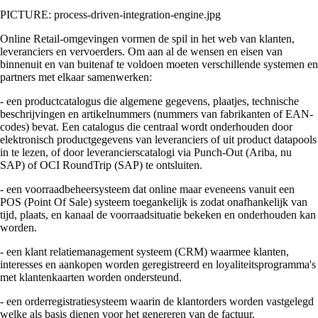
PICTURE: process-driven-integration-engine.jpg
Online Retail-omgevingen vormen de spil in het web van klanten,
leveranciers en vervoerders. Om aan al de wensen en eisen van
binnenuit en van buitenaf te voldoen moeten verschillende systemen en
partners met elkaar samenwerken:
- een productcatalogus die algemene gegevens, plaatjes, technische
beschrijvingen en artikelnummers (nummers van fabrikanten of EAN-
codes) bevat. Een catalogus die centraal wordt onderhouden door
elektronisch productgegevens van leveranciers of uit product datapools
in te lezen, of door leverancierscatalogi via Punch-Out (Ariba, nu
SAP) of OCI RoundTrip (SAP) te ontsluiten.
- een voorraadbeheersysteem dat online maar eveneens vanuit een
POS (Point Of Sale) systeem toegankelijk is zodat onafhankelijk van
tijd, plaats, en kanaal de voorraadsituatie bekeken en onderhouden kan
worden.
- een klant relatiemanagement systeem (CRM) waarmee klanten,
interesses en aankopen worden geregistreerd en loyaliteitsprogramma's
met klantenkaarten worden ondersteund.
- een orderregistratiesysteem waarin de klantorders worden vastgelegd
welke als basis dienen voor het genereren van de factuur.