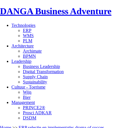
DANGA Business Adventure
Technologies
ERP
WMS
PLM
Architecture
Archimate
BPMN
Leadership
Business Leadership
Digital Transformation
Supply Chain
Sustainability
Cultuur - Toerisme
Wijn
Bier
Management
PRINCE2®
Prosci ADKAR
DSDM
Home
>>
ERP selectie en implementatie: drama of succes