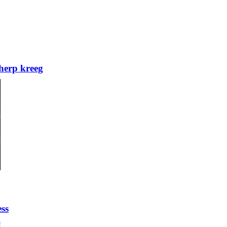
herp kreeg
ess