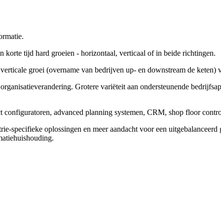
ormatie.
korte tijd hard groeien - horizontaal, verticaal of in beide richtingen.
als verticale groei (overname van bedrijven up- en downstream de keten) 
r organisatieverandering. Grotere variëteit aan ondersteunende bedrijfs
ct configuratoren, advanced planning systemen, CRM, shop floor contro
ie-specifieke oplossingen en meer aandacht voor een uitgebalanceerd 
rmatiehuishouding.