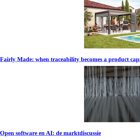
Fairly Made: when traceability becomes a product capa
Open software en AI: de marktdiscussie