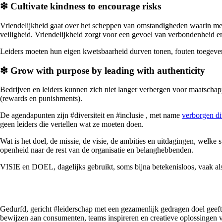
❇ Cultivate kindness to encourage risks
Vriendelijkheid gaat over het scheppen van omstandigheden waarin mede
veiligheid. Vriendelijkheid zorgt voor een gevoel van verbondenheid e
Leiders moeten hun eigen kwetsbaarheid durven tonen, fouten toegeve
❇ Grow with purpose by leading with authenticity
Bedrijven en leiders kunnen zich niet langer verbergen voor maatscha
(rewards en punishments).
De agendapunten zijn #diversiteit en #inclusie , met name
verborgen div
geen leiders die vertellen wat ze moeten doen.
Wat is het doel, de missie, de visie, de ambities en uitdagingen, welk
openheid naar de rest van de organisatie en belanghebbenden.
VISIE en DOEL, dagelijks gebruikt, soms bijna betekenisloos, vaak als
Gedurfd, gericht #leiderschap met een gezamenlijk gedragen doel geeft
bewijzen aan consumenten, teams inspireren en creatieve oplossingen