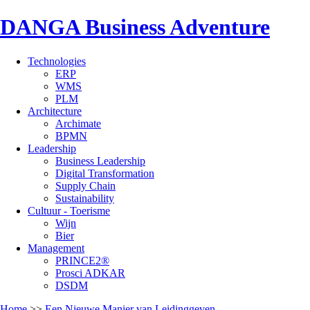
DANGA Business Adventure
Technologies
ERP
WMS
PLM
Architecture
Archimate
BPMN
Leadership
Business Leadership
Digital Transformation
Supply Chain
Sustainability
Cultuur - Toerisme
Wijn
Bier
Management
PRINCE2®
Prosci ADKAR
DSDM
Home
>>
Een Nieuwe Manier van Leidinggeven