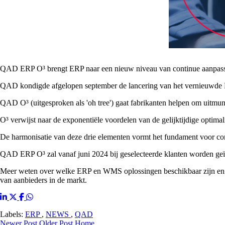
QAD ERP O³ brengt ERP naar een nieuw niveau van continue aanpassing w
QAD kondigde afgelopen september de lancering van het vernieuwde
QAD O³ (uitgesproken als 'oh tree') gaat fabrikanten helpen om uitmunte
O³ verwijst naar de exponentiële voordelen van de gelijktijdige optima
De harmonisatie van deze drie elementen vormt het fundament voor con
QAD ERP O³ zal vanaf juni 2024 bij geselecteerde klanten worden geï
Meer weten over welke ERP en WMS oplossingen beschikbaar zijn en
van aanbieders in de markt.
Labels:
ERP
,
NEWS
,
QAD
Newer Post
Older Post
Home