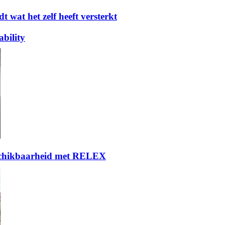
t wat het zelf heeft versterkt
bility
eschikbaarheid met RELEX