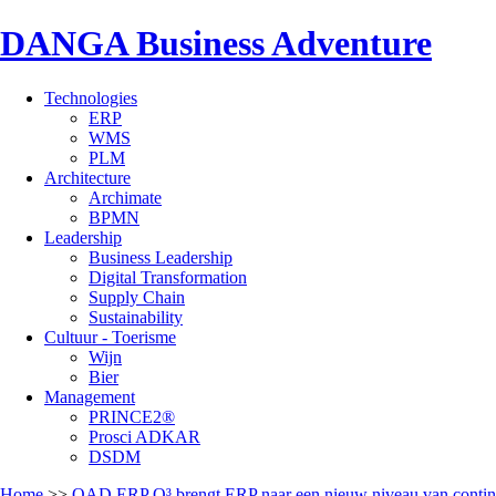
DANGA Business Adventure
Technologies
ERP
WMS
PLM
Architecture
Archimate
BPMN
Leadership
Business Leadership
Digital Transformation
Supply Chain
Sustainability
Cultuur - Toerisme
Wijn
Bier
Management
PRINCE2®
Prosci ADKAR
DSDM
Home
>>
QAD ERP O³ brengt ERP naar een nieuw niveau van contin