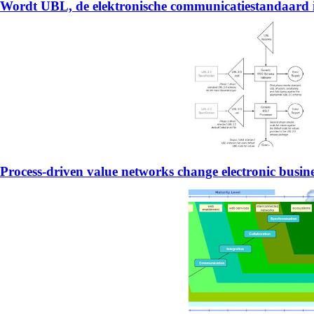
Wordt UBL, de elektronische communicatiestandaard 
Process-driven value networks change electronic busin