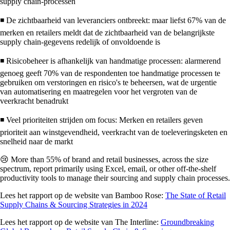
supply chain-processen
◾ De zichtbaarheid van leveranciers ontbreekt: maar liefst 67% van de
merken en retailers meldt dat de zichtbaarheid van de belangrijkste
supply chain-gegevens redelijk of onvoldoende is
◾ Risicobeheer is afhankelijk van handmatige processen: alarmerend
genoeg geeft 70% van de respondenten toe handmatige processen te
gebruiken om verstoringen en risico's te beheersen, wat de urgentie
van automatisering en maatregelen voor het vergroten van de
veerkracht benadrukt
◾ Veel prioriteiten strijden om focus: Merken en retailers geven
prioriteit aan winstgevendheid, veerkracht van de toeleveringsketen en
snelheid naar de markt
😢 More than 55% of brand and retail businesses, across the size
spectrum, report primarily using Excel, email, or other off-the-shelf
productivity tools to manage their sourcing and supply chain processes.
Lees het rapport op de website van Bamboo Rose:
The State of Retail
Supply Chains & Sourcing Strategies in 2024
Lees het rapport op de website van The Interline:
Groundbreaking