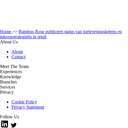
Home
>>
Bamboo Rose publiceert status van toeleveringsketens en
inkoopstrategieën in retail
About Us
About
Contact
Meet The Team
Experiences
Knowledge
Branches
Services
Privacy
Cookie Policy
Privacy Statement
Follow Us