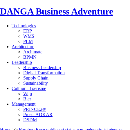
DANGA Business Adventure
Technologies
ERP
WMS
PLM
Architecture
Archimate
BPMN
Leadership
Business Leadership
Digital Transformation
Supply Chain
Sustainability
Cultuur - Toerisme
Wijn
Bier
Management
PRINCE2®
Prosci ADKAR
DSDM
Home
>>
Bamboo Rose publiceert status van toeleveringsketens en