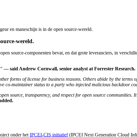
zengeur en maneschijn is in de open source-wereld.
source-wereld.
g open source-componenten bevat, en dat grote leveranciers, in verschi
,”
— said Andrew Cornwall, senior analyst at Forrester Research.
er forms of license for business reasons. Others abide by the terms of t
ve co-maintainer status to a party who injected malicious backdoor code
en source, transparency, and respect for open source communities. It e
added.
oject onder het
IPCEI-CIS initiatief
(IPCEI Next Generation Cloud Infra