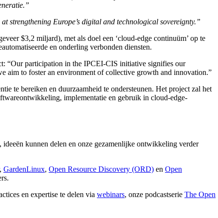
eneratie.”
d at strengthening Europe’s digital and technological sovereignty.”
geveer $3,2 miljard), met als doel een ‘cloud-edge continuüm’ op te
geautomatiseerde en onderling verbonden diensten.
t: “Our participation in the IPCEI-CIS initiative signifies our
e aim to foster an environment of collective growth and innovation.”
tie te bereiken en duurzaamheid te ondersteunen. Het project zal het
ftwareontwikkeling, implementatie en gebruik in cloud-edge-
, ideeën kunnen delen en onze gezamenlijke ontwikkeling verder
,
GardenLinux
,
Open Resource Discovery (ORD)
en
Open
rs.
tices en expertise te delen via
webinars
, onze podcastserie
The Open