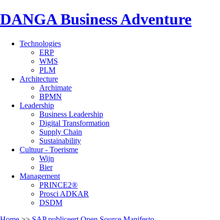
DANGA Business Adventure
Technologies
ERP
WMS
PLM
Architecture
Archimate
BPMN
Leadership
Business Leadership
Digital Transformation
Supply Chain
Sustainability
Cultuur - Toerisme
Wijn
Bier
Management
PRINCE2®
Prosci ADKAR
DSDM
Home
>>
SAP publiceert Open Source Manifesto