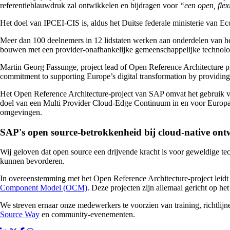
referentieblauwdruk zal ontwikkelen en bijdragen voor
“een open, flex
Het doel van IPCEI-CIS is, aldus het Duitse federale ministerie van 
Meer dan 100 deelnemers in 12 lidstaten werken aan onderdelen van het 
bouwen met een provider-onafhankelijke gemeenschappelijke technologi
Martin Georg Fassunge, project lead of Open Reference Architecture p
commitment to supporting Europe’s digital transformation by providing 
Het Open Reference Architecture-project van SAP omvat het gebruik van
doel van een Multi Provider Cloud-Edge Continuum in en voor Europa 
omgevingen.
SAP's open source-betrokkenheid bij cloud-native ont
Wij geloven dat open source een drijvende kracht is voor geweldige 
kunnen bevorderen.
In overeenstemming met het Open Reference Architecture-project leidt 
Component Model (OCM)
. Deze projecten zijn allemaal gericht op h
We streven ernaar onze medewerkers te voorzien van training, richtlij
Source Way
en community-evenementen.