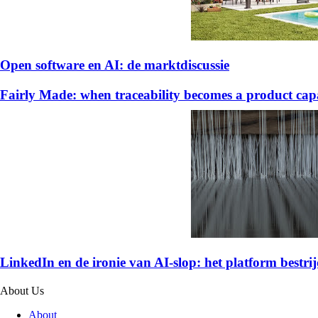
Open software en AI: de marktdiscussie
Fairly Made: when traceability becomes a product capa
LinkedIn en de ironie van AI-slop: het platform bestrijd
About Us
About