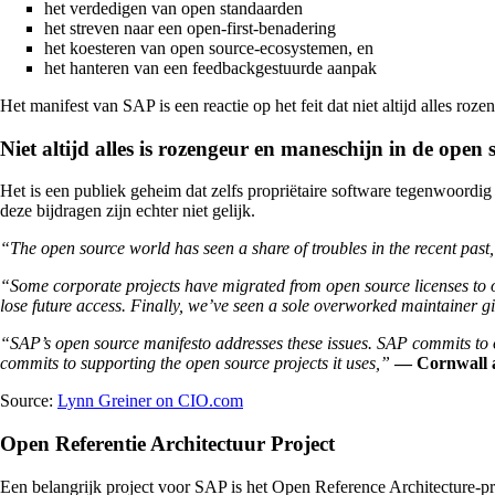
het verdedigen van open standaarden
het streven naar een open-first-benadering
het koesteren van open source-ecosystemen, en
het hanteren van een feedbackgestuurde aanpak
Het manifest van SAP is een reactie op het feit dat niet altijd alles ro
Niet altijd alles is rozengeur en maneschijn in de open 
Het is een publiek geheim dat zelfs propriëtaire software tegenwoordi
deze bijdragen zijn echter niet gelijk.
“The open source world has seen a share of troubles in the recent past
“Some corporate projects have migrated from open source licenses to oth
lose future access. Finally, we’ve seen a sole overworked maintainer gi
“SAP’s open source manifesto addresses these issues. SAP commits to op
commits to supporting the open source projects it uses,”
— Cornwall 
Source:
Lynn Greiner on CIO.com
Open Referentie Architectuur Project
Een belangrijk project voor SAP is het Open Reference Architecture-pr