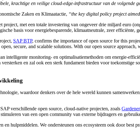
ibele, krachtige en veilige cloud-edge-infrastructuur van de volgende g
Economische Zaken en Klimaatactie,
“the key digital policy project aime
project, met een totale investering van ongeveer drie miljard euro (on
sche basis voor energiebesparende, klimaatneutrale, zeer efficiënte, 
roject,
SAP BTP
, confirms the importance of open source for this projec
open, secure, and scalable solutions. With our open source approach, w
 intelligente monitoring- en optimalisatiemethoden om energie-efficiën
versterken en zal ook een sterk fundament bieden voor toekomstige so
wikkeling
technologie, waardoor denkers over de hele wereld kunnen samenwerken
SAP verschillende open source, cloud-native projecten, zoals
Gardener
et stimuleren van een open community van externe bijdragers en gebruike
nen en hulpmiddelen. We ondersteunen ons ecosysteem ook door best prac