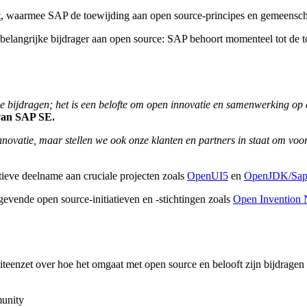
t
, waarmee SAP de toewijding aan open source-principes en gemeensch
n belangrijke bijdrager aan open source: SAP behoort momenteel tot de
 bijdragen; het is een belofte om open innovatie en samenwerking op ee
 van SAP SE.
novatie, maar stellen we ook onze klanten en partners in staat om voo
tieve deelname aan cruciale projecten zoals
OpenUI5
en
OpenJDK/Sap
evende open source-initiatieven en -stichtingen zoals
Open Invention
teenzet over hoe het omgaat met open source en belooft zijn bijdragen e
munity