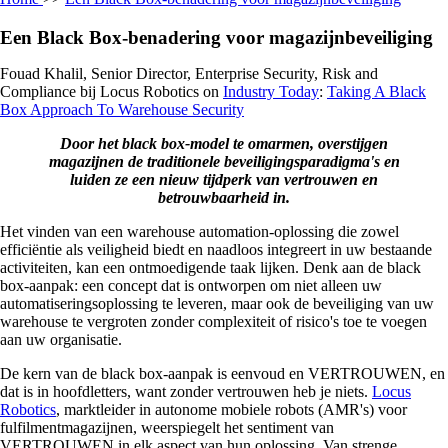
Een Black Box-benadering voor magazijnbeveiliging
Fouad Khalil, Senior Director, Enterprise Security, Risk and
Compliance bij Locus Robotics on
Industry Today
:
Taking A Black
Box Approach To Warehouse Security
Door het black box-model te omarmen, overstijgen
magazijnen de traditionele beveiligingsparadigma's en
luiden ze een nieuw tijdperk van vertrouwen en
betrouwbaarheid in.
Het vinden van een warehouse automation-oplossing die zowel
efficiëntie als veiligheid biedt en naadloos integreert in uw bestaande
activiteiten, kan een ontmoedigende taak lijken. Denk aan de black
box-aanpak: een concept dat is ontworpen om niet alleen uw
automatiseringsoplossing te leveren, maar ook de beveiliging van uw
warehouse te vergroten zonder complexiteit of risico's toe te voegen
aan uw organisatie.
De kern van de black box-aanpak is eenvoud en VERTROUWEN, en
dat is in hoofdletters, want zonder vertrouwen heb je niets.
Locus
Robotics
, marktleider in autonome mobiele robots (AMR's) voor
fulfilmentmagazijnen, weerspiegelt het sentiment van
VERTROUWEN in elk aspect van hun oplossing. Van strenge