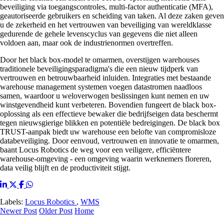
beveiliging via toegangscontroles, multi-factor authenticatie (MFA),
geautoriseerde gebruikers en scheiding van taken. Al deze zaken geven
u de zekerheid en het vertrouwen van beveiliging van wereldklasse
gedurende de gehele levenscyclus van gegevens die niet alleen
voldoen aan, maar ook de industrienormen overtreffen.
Door het black box-model te omarmen, overstijgen warehouses
traditionele beveiligingsparadigma's die een nieuw tijdperk van
vertrouwen en betrouwbaarheid inluiden. Integraties met bestaande
warehouse management systemen voegen datastromen naadloos
samen, waardoor u weloverwogen beslissingen kunt nemen en uw
winstgevendheid kunt verbeteren. Bovendien fungeert de black box-
oplossing als een effectieve bewaker die bedrijfseigen data beschermt
tegen nieuwsgierige blikken en potentiële bedreigingen. De black box
TRUST-aanpak biedt uw warehouse een belofte van compromisloze
databeveiliging. Door eenvoud, vertrouwen en innovatie te omarmen,
baant Locus Robotics de weg voor een veiligere, efficiëntere
warehouse-omgeving - een omgeving waarin werknemers floreren,
data veilig blijft en de productiviteit stijgt.
Labels:
Locus Robotics
,
WMS
Newer Post
Older Post
Home