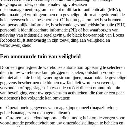
toegangscontroles, continue naleving, volwassen
risicomanagementprogramma's tot multi-factor authenticatie (MFA),
elke maatregel wordt genomen om gevoelige informatie gedurende de
hele levenscyclus te beschermen. Of het nu gaat om het beschermen
van persoonlijke informatie, beschermde gezondheidsinformatie (PHI),
persoonlijk identificeerbare informatie (PII) of het waarborgen van
naleving van industriële regelgeving, de black box-aanpak van Locus
Robotics blijft standvastig in zijn toewijding aan veiligheid en
vertrouwelijkheid.
Een ommuurde tuin van veiligheid
Door een geïntegreerde warehouse automation-oplossing te selecteren
die u in uw warehouse kunt pluggen en spelen, ontsluit u voordelen
die niet alleen de bedrijfsvoering stroomlijnen, maar ook alle gevoelige
gegevens beschermen die binnen uw faciliteit worden verwerkt,
verzonden of opgeslagen. In essentie creëert dit een ommuurde tuin
van beveiliging voor uw gegevens en activiteiten, die (om er een paar
te noemen) het volgende kan omvatten:
Operationele gegevens van magazijnpersoneel (magazijnvloer,
gebiedsmanagers en managementteam)
On-premise en cloudrapporten die u nodig hebt om te zorgen voor
voortdurende productiviteit om uw omzetdoelstellingen te behalen en