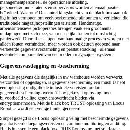
managementpersoneel, de operationele afdeling,
personeelsadministrateurs en supervisors worden allemaal positief
beïnvloed. Waarom? De aantrekkingskracht van de black box-aanpak
ligt in het vermogen om veelvoorkomende pijnpunten te verlichten die
traditionele magazijnopstellingen teisteren. Handmatige,
arbeidsintensieve pickoperaties brengen vaak een groot aantal
uitdagingen met zich mee, van menselijke fouten tot omslachtig
papierwerk. Door af te stappen van handmatige processen worden niet
alleen fouten verminderd, maar worden ook deuren geopend naar
verbeterde gegevensverzameling en prestatietracking - allemaal
essentiële componenten van een modern magazijnecosysteem.
Gegevensvastlegging en -bescherming
Met alle gegevens die dagelijks in uw warehouse worden verwerkt,
verzonden of opgeslagen, is gegevensbescherming een must! U hebt
een oplossing nodig die de industriële vereisten rondom
gegevensbescherming overtreft. Uw gekozen oplossing moet
bijvoorbeeld veilige gegevensoverdracht bieden via
encryptiemethoden. Met de black box TRUST-oplossing van Locus
Robotics wordt een veilige tunnel gecreëerd.
Simpel gezegd is de Locus-oplossing veilig met beschermde gegevens,
geautoriseerde toegangsvereisten en continue monitoring en auditing.
Het is in essentie een black box TRUST-oplossing met solid-state