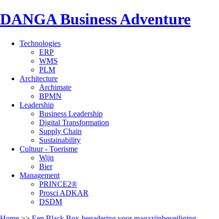
DANGA Business Adventure
Technologies
ERP
WMS
PLM
Architecture
Archimate
BPMN
Leadership
Business Leadership
Digital Transformation
Supply Chain
Sustainability
Cultuur - Toerisme
Wijn
Bier
Management
PRINCE2®
Prosci ADKAR
DSDM
Home
>>
Een Black Box-benadering voor magazijnbeveiliging