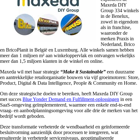
Maxeda DIY
Group 334 winkels
in de Benelux,
zowel in eigendom
als in franchise,
waaronder de
merken Praxis in
Nederland, Brico
en BricoPlanit in België en Luxemburg. Alle winkels samen hebben
meer dan 1 miljoen m² aan winkeloppervlak en ontvangen wekelijks
meer dan 1,5 miljoen klanten in de winkel en online.
Maxeda wil met haar strategie
“Make it Sustainable”
een duurzame
en aantrekkelijke retailorganisatie bouwen via vijf groeimotoren: Store,
Product, Digital & Data Intelligence, People & Community en Home.
Om deze strategische doelen te bereiken, heeft Maxeda DIY Group
met succes
Blue Yonder Demand en Fulfillment-oplossingen
in een
SaaS-omgeving geïmplementeerd, waarmee een enkele end-to-end
vraag- en aanbodplanningsomgeving voor alle drie de merken van het
bedrijf wordt geboden.
Deze transformatie verbeterde de wendbaarheid en geïnformeerde
besluitvorming aanzienlijk door processen te integreren, wat
resulteerde in verbeterde serviceniveaus, geoptimaliseerde