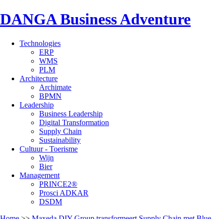
DANGA Business Adventure
Technologies
ERP
WMS
PLM
Architecture
Archimate
BPMN
Leadership
Business Leadership
Digital Transformation
Supply Chain
Sustainability
Cultuur - Toerisme
Wijn
Bier
Management
PRINCE2®
Prosci ADKAR
DSDM
Home
>>
Maxeda DIY Group transformeert Supply Chain met Blue