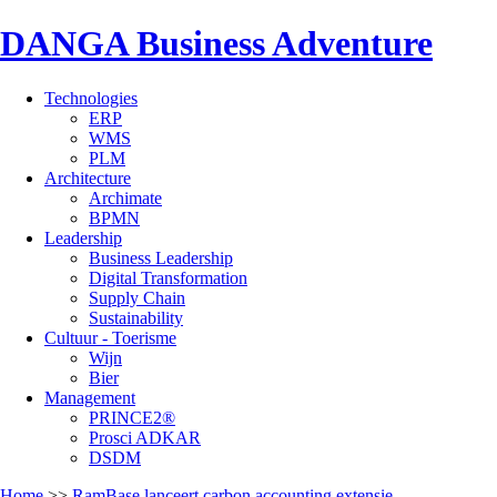
DANGA Business Adventure
Technologies
ERP
WMS
PLM
Architecture
Archimate
BPMN
Leadership
Business Leadership
Digital Transformation
Supply Chain
Sustainability
Cultuur - Toerisme
Wijn
Bier
Management
PRINCE2®
Prosci ADKAR
DSDM
Home
>>
RamBase lanceert carbon accounting extensie