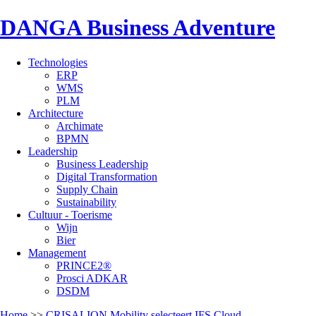
DANGA Business Adventure
Technologies
ERP
WMS
PLM
Architecture
Archimate
BPMN
Leadership
Business Leadership
Digital Transformation
Supply Chain
Sustainability
Cultuur - Toerisme
Wijn
Bier
Management
PRINCE2®
Prosci ADKAR
DSDM
Home
>>
CRISALION Mobility selecteert IFS Cloud