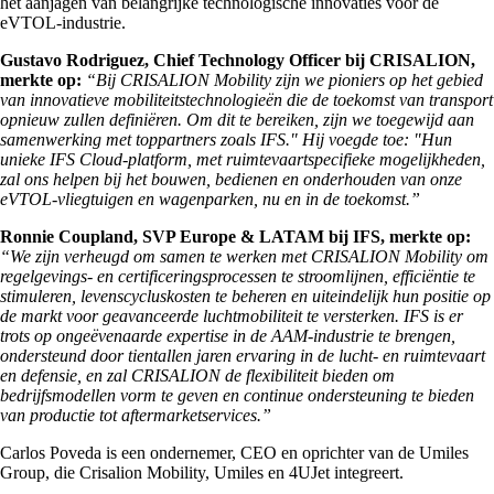
het aanjagen van belangrijke technologische innovaties voor de
eVTOL-industrie.
Gustavo Rodriguez, Chief Technology Officer bij CRISALION,
merkte op:
“Bij CRISALION Mobility zijn we pioniers op het gebied
van innovatieve mobiliteitstechnologieën die de toekomst van transport
opnieuw zullen definiëren. Om dit te bereiken, zijn we toegewijd aan
samenwerking met toppartners zoals IFS." Hij voegde toe: "Hun
unieke IFS Cloud-platform, met ruimtevaartspecifieke mogelijkheden,
zal ons helpen bij het bouwen, bedienen en onderhouden van onze
eVTOL-vliegtuigen en wagenparken, nu en in de toekomst.”
Ronnie Coupland, SVP Europe & LATAM bij IFS, merkte op:
“We zijn verheugd om samen te werken met CRISALION Mobility om
regelgevings- en certificeringsprocessen te stroomlijnen, efficiëntie te
stimuleren, levenscycluskosten te beheren en uiteindelijk hun positie op
de markt voor geavanceerde luchtmobiliteit te versterken. IFS is er
trots op ongeëvenaarde expertise in de AAM-industrie te brengen,
ondersteund door tientallen jaren ervaring in de lucht- en ruimtevaart
en defensie, en zal CRISALION de flexibiliteit bieden om
bedrijfsmodellen vorm te geven en continue ondersteuning te bieden
van productie tot aftermarketservices.”
Carlos Poveda is een ondernemer, CEO en oprichter van de Umiles
Group, die Crisalion Mobility, Umiles en 4UJet integreert.