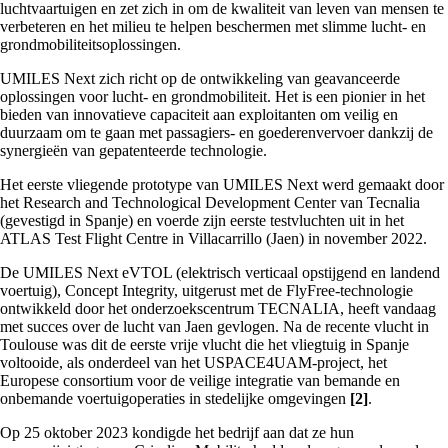
luchtvaartuigen en zet zich in om de kwaliteit van leven van mensen te
verbeteren en het milieu te helpen beschermen met slimme lucht- en
grondmobiliteitsoplossingen.
UMILES Next zich richt op de ontwikkeling van geavanceerde
oplossingen voor lucht- en grondmobiliteit. Het is een pionier in het
bieden van innovatieve capaciteit aan exploitanten om veilig en
duurzaam om te gaan met passagiers- en goederenvervoer dankzij de
synergieën van gepatenteerde technologie.
Het eerste vliegende prototype van UMILES Next werd gemaakt door
het Research and Technological Development Center van Tecnalia
(gevestigd in Spanje) en voerde zijn eerste testvluchten uit in het
ATLAS Test Flight Centre in Villacarrillo (Jaen) in november 2022.
De UMILES Next eVTOL (elektrisch verticaal opstijgend en landend
voertuig), Concept Integrity, uitgerust met de FlyFree-technologie
ontwikkeld door het onderzoekscentrum TECNALIA, heeft vandaag
met succes over de lucht van Jaen gevlogen. Na de recente vlucht in
Toulouse was dit de eerste vrije vlucht die het vliegtuig in Spanje
voltooide, als onderdeel van het USPACE4UAM-project, het
Europese consortium voor de veilige integratie van bemande en
onbemande voertuigoperaties in stedelijke omgevingen
[2]
.
Op 25 oktober 2023 kondigde het bedrijf aan dat ze hun