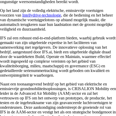
ongunstige weersomstandigheden bereikt wordt.
Op het land zijn de volledig elektrische, emissievrije voertuigen
voorzien van
Intellydrive-technologie
, die de bediening en het beheer
van dynamische voertuigpelotons op afstand mogelijk maakt, die
automatisch terugkeren naar hun laadstation met de grootst mogelijke
veiligheid en duurzaamheid.
IFS zal een robuust end-to-end-platform bieden, waarbij gebruik wordt
gemaakt van zijn uitgebreide expertise in het faciliteren van
samenwerking met regelgevers. De innovatieve oplossing van het
bedrijf, aangestuurd door IFS.ai, biedt een uitgebreide digitale draad
door de waardeketen Build, Operate en Maintain, waarmee effectief
wordt ingespeeld op complexe vereisten op het gebied van
kwaliteitsborging, milieu, maatschappij en governance (ESG) en
gedetailleerde serienummertracking wordt geboden om kwaliteit en
ontwerpintegriteit te waarborgen.
Naast een toonaangevend bedrijf op het gebied van elektrische en
emissievrije grondmobiliteitsoplossingen, is CRISALION Mobility een
leider in de Advanced Air Mobility (AAM) sector en zal het
vertrouwen op IFS om het ontwerp van prototypes, de productie, het
testen en de ingebruikname van zijn geavanceerde luchtvoertuigen te
ondersteunen. Deze aankondiging onderstreept de groeiende rol van
IFS in de AAM-sector en vestigt het als een strategische bondgenoot in