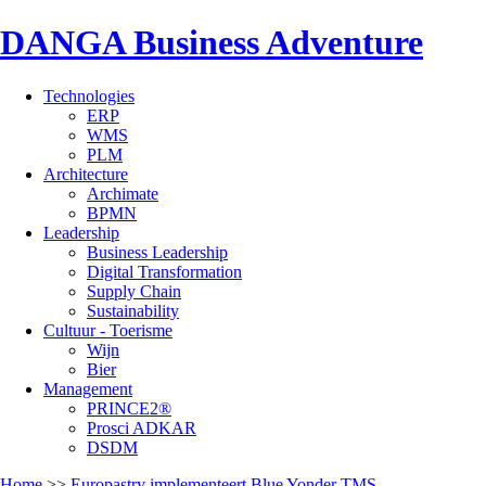
DANGA Business Adventure
Technologies
ERP
WMS
PLM
Architecture
Archimate
BPMN
Leadership
Business Leadership
Digital Transformation
Supply Chain
Sustainability
Cultuur - Toerisme
Wijn
Bier
Management
PRINCE2®
Prosci ADKAR
DSDM
Home
>>
Europastry implementeert Blue Yonder TMS