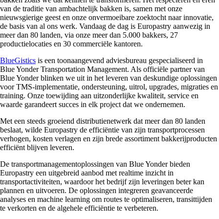
van de traditie van ambachtelijk bakken is, samen met onze
nieuwsgierige geest en onze onvermoeibare zoektocht naar innovatie,
de basis van al ons werk. Vandaag de dag is Europastry aanwezig in
meer dan 80 landen, via onze meer dan 5.000 bakkers, 27
productielocaties en 30 commerciële kantoren.
BlueGistics
is een toonaangevend adviesbureau gespecialiseerd in
Blue Yonder Transportation Management. Als officiële partner van
Blue Yonder blinken we uit in het leveren van deskundige oplossingen
voor TMS-implementatie, ondersteuning, uitrol, upgrades, migraties en
training. Onze toewijding aan uitzonderlijke kwaliteit, service en
waarde garandeert succes in elk project dat we ondernemen.
Met een steeds groeiend distributienetwerk dat meer dan 80 landen
beslaat, wilde Europastry de efficiëntie van zijn transportprocessen
verhogen, kosten verlagen en zijn brede assortiment bakkerijproducten
efficiënt blijven leveren.
De transportmanagementoplossingen van Blue Yonder bieden
Europastry een uitgebreid aanbod met realtime inzicht in
transportactiviteiten, waardoor het bedrijf zijn leveringen beter kan
plannen en uitvoeren. De oplossingen integreren geavanceerde
analyses en machine learning om routes te optimaliseren, transittijden
te verkorten en de algehele efficiëntie te verbeteren.