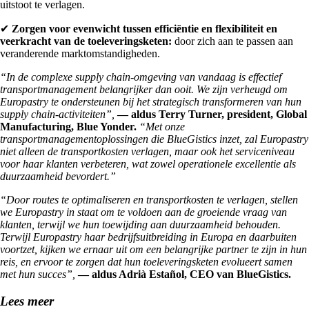
uitstoot te verlagen.
✔
Zorgen voor evenwicht tussen efficiëntie en flexibiliteit en
veerkracht van de toeleveringsketen:
door zich aan te passen aan
veranderende marktomstandigheden.
“In de complexe supply chain-omgeving van vandaag is effectief
transportmanagement belangrijker dan ooit. We zijn verheugd om
Europastry te ondersteunen bij het strategisch transformeren van hun
supply chain-activiteiten”,
— aldus Terry Turner, president, Global
Manufacturing, Blue Yonder.
“Met onze
transportmanagementoplossingen die BlueGistics inzet, zal Europastry
niet alleen de transportkosten verlagen, maar ook het serviceniveau
voor haar klanten verbeteren, wat zowel operationele excellentie als
duurzaamheid bevordert.”
“Door routes te optimaliseren en transportkosten te verlagen, stellen
we Europastry in staat om te voldoen aan de groeiende vraag van
klanten, terwijl we hun toewijding aan duurzaamheid behouden.
Terwijl Europastry haar bedrijfsuitbreiding in Europa en daarbuiten
voortzet, kijken we ernaar uit om een belangrijke partner te zijn in hun
reis, en ervoor te zorgen dat hun toeleveringsketen evolueert samen
met hun succes”,
— aldus Adrià Estañol, CEO van BlueGistics.
Lees meer