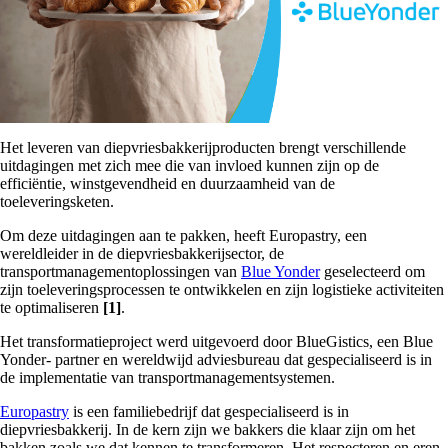
Het leveren van diepvriesbakkerijproducten brengt verschillende
uitdagingen met zich mee die van invloed kunnen zijn op de
efficiëntie, winstgevendheid en duurzaamheid van de
toeleveringsketen.
Om deze uitdagingen aan te pakken, heeft Europastry, een
wereldleider in de diepvriesbakkerijsector, de
transportmanagementoplossingen van
Blue Yonder
geselecteerd om
zijn toeleveringsprocessen te ontwikkelen en zijn logistieke activiteiten
te optimaliseren
[1]
.
Het transformatieproject werd uitgevoerd door BlueGistics, een Blue
Yonder- partner en wereldwijd adviesbureau dat gespecialiseerd is in
de implementatie van transportmanagementsystemen.
Europastry
is een familiebedrijf dat gespecialiseerd is in
diepvriesbakkerij. In de kern zijn we bakkers die klaar zijn om het
bakken zoals we dat kennen te transformeren. Het respecteren en eren