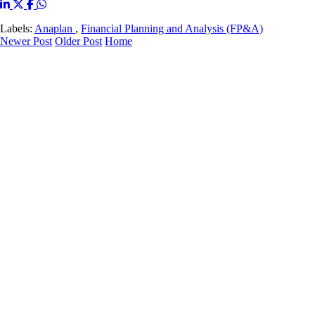
Labels:
Anaplan
,
Financial Planning and Analysis (FP&A)
Newer Post
Older Post
Home