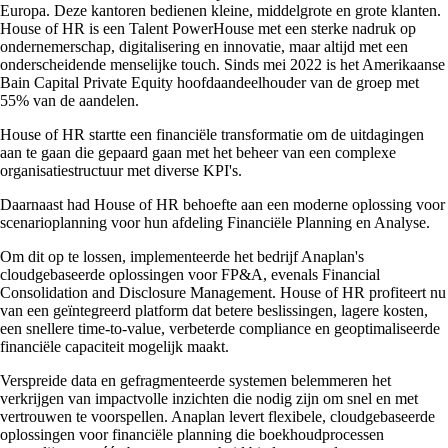
Europa. Deze kantoren bedienen kleine, middelgrote en grote klanten.
House of HR is een Talent PowerHouse met een sterke nadruk op
ondernemerschap, digitalisering en innovatie, maar altijd met een
onderscheidende menselijke touch. Sinds mei 2022 is het Amerikaanse
Bain Capital Private Equity hoofdaandeelhouder van de groep met
55% van de aandelen.
House of HR startte een financiële transformatie om de uitdagingen
aan te gaan die gepaard gaan met het beheer van een complexe
organisatiestructuur met diverse KPI's.
Daarnaast had House of HR behoefte aan een moderne oplossing voor
scenarioplanning voor hun afdeling Financiële Planning en Analyse.
Om dit op te lossen, implementeerde het bedrijf Anaplan's
cloudgebaseerde oplossingen voor FP&A, evenals Financial
Consolidation and Disclosure Management. House of HR profiteert nu
van een geïntegreerd platform dat betere beslissingen, lagere kosten,
een snellere time-to-value, verbeterde compliance en geoptimaliseerde
financiële capaciteit mogelijk maakt.
Verspreide data en gefragmenteerde systemen belemmeren het
verkrijgen van impactvolle inzichten die nodig zijn om snel en met
vertrouwen te voorspellen. Anaplan levert flexibele, cloudgebaseerde
oplossingen voor financiële planning die boekhoudprocessen