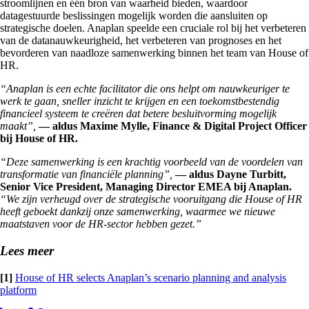
stroomlijnen en één bron van waarheid bieden, waardoor
datagestuurde beslissingen mogelijk worden die aansluiten op
strategische doelen. Anaplan speelde een cruciale rol bij het verbeteren
van de datanauwkeurigheid, het verbeteren van prognoses en het
bevorderen van naadloze samenwerking binnen het team van House of
HR.
“Anaplan is een echte facilitator die ons helpt om nauwkeuriger te
werk te gaan, sneller inzicht te krijgen en een toekomstbestendig
financieel systeem te creëren dat betere besluitvorming mogelijk
maakt”,
— aldus Maxime Mylle, Finance & Digital Project Officer
bij House of HR.
“Deze samenwerking is een krachtig voorbeeld van de voordelen van
transformatie van financiële planning”,
— aldus Dayne Turbitt,
Senior Vice President, Managing Director EMEA bij Anaplan.
“We zijn verheugd over de strategische vooruitgang die House of HR
heeft geboekt dankzij onze samenwerking, waarmee we nieuwe
maatstaven voor de HR-sector hebben gezet.”
Lees meer
[1]
House of HR selects Anaplan’s scenario planning and analysis
platform