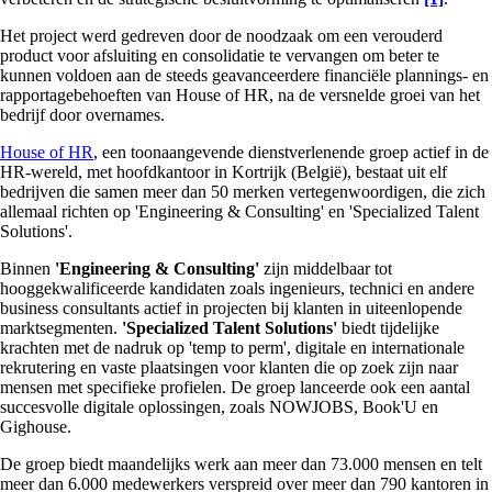
Het project werd gedreven door de noodzaak om een verouderd
product voor afsluiting en consolidatie te vervangen om beter te
kunnen voldoen aan de steeds geavanceerdere financiële plannings- en
rapportagebehoeften van House of HR, na de versnelde groei van het
bedrijf door overnames.
House of HR
, een toonaangevende dienstverlenende groep actief in de
HR-wereld, met hoofdkantoor in Kortrijk (België), bestaat uit elf
bedrijven die samen meer dan 50 merken vertegenwoordigen, die zich
allemaal richten op 'Engineering & Consulting' en 'Specialized Talent
Solutions'.
Binnen
'Engineering & Consulting'
zijn middelbaar tot
hooggekwalificeerde kandidaten zoals ingenieurs, technici en andere
business consultants actief in projecten bij klanten in uiteenlopende
marktsegmenten.
'Specialized Talent Solutions'
biedt tijdelijke
krachten met de nadruk op 'temp to perm', digitale en internationale
rekrutering en vaste plaatsingen voor klanten die op zoek zijn naar
mensen met specifieke profielen. De groep lanceerde ook een aantal
succesvolle digitale oplossingen, zoals NOWJOBS, Book'U en
Gighouse.
De groep biedt maandelijks werk aan meer dan 73.000 mensen en telt
meer dan 6.000 medewerkers verspreid over meer dan 790 kantoren in