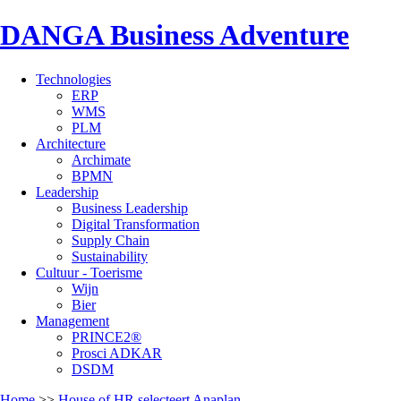
DANGA Business Adventure
Technologies
ERP
WMS
PLM
Architecture
Archimate
BPMN
Leadership
Business Leadership
Digital Transformation
Supply Chain
Sustainability
Cultuur - Toerisme
Wijn
Bier
Management
PRINCE2®
Prosci ADKAR
DSDM
Home
>>
House of HR selecteert Anaplan