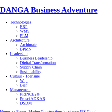
DANGA Business Adventure
Technologies
ERP
WMS
PLM
Architecture
Archimate
BPMN
Leadership
Business Leadership
Digital Transformation
Supply Chain
Sustainability
Cultuur - Toerisme
Wijn
Bier
Management
PRINCE2®
Prosci ADKAR
DSDM
Home
>>
Rauma Marine Constructions kiest voor IFS Cloud