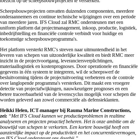
toezicht op de scheepsbouwprojecten te versterken.
Scheepsbouwprojecten omvatten duizenden componenten, meerdere
onderaannemers en continue technische wijzigingen over een periode
van meerdere jaren. IFS Cloud zal RMC ondersteunen met een
uniform platform dat projectmanagement, inkoop, productie, logistiek,
inbedrijfstelling en financiële controle verbindt voor huidige en
toekomstige scheepsbouwprogramma's.
Het platform versterkt RMC's streven naar uitmuntendheid in het
leveren van schepen van uitzonderlijke kwaliteit en biedt RMC meer
inzicht in de projectvoortgang, leveranciersverplichtingen,
materiaallogistiek en kostenprognoses. Door operationele en financiële
gegevens in één systeem te integreren, wil de scheepswerf de
besluitvorming tijdens de projectuitvoering verbeteren en de controle
over langlopende programma's versterken. Dit maakt een vroegere
detectie van projectafwijkingen, nauwkeurigere prognoses en een
betere traceerbaarheid van de levenscyclus mogelijk voor schepen die
worden geleverd aan zowel commerciële als defensieklanten.
Heikki Helen, ICT-manager bij Rauma Marine Constructions,
zei:
“Met IFS Cloud kunnen we productieproblemen in realtime
analyseren en projecten proactief beheren. Het is onze ambitie om de
bouwtijd van schepen te verkorten. Een kortere bouwtijd heeft een
aanzienlijke impact op de productiviteit en het concurrentievermogen,
en IFS Cloud ondersteunt ons daarbij.”