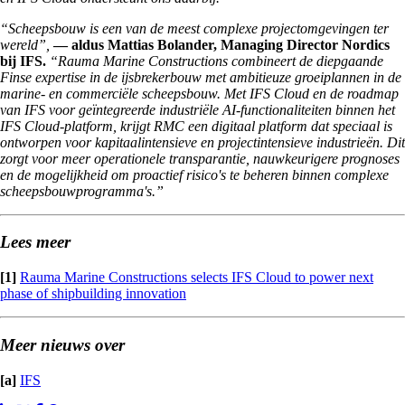
“Scheepsbouw is een van de meest complexe projectomgevingen ter
wereld”,
— aldus Mattias Bolander, Managing Director Nordics
bij IFS.
“Rauma Marine Constructions combineert de diepgaande
Finse expertise in de ijsbrekerbouw met ambitieuze groeiplannen in de
marine- en commerciële scheepsbouw. Met IFS Cloud en de roadmap
van IFS voor geïntegreerde industriële AI-functionaliteiten binnen het
IFS Cloud-platform, krijgt RMC een digitaal platform dat speciaal is
ontworpen voor kapitaalintensieve en projectintensieve industrieën. Dit
zorgt voor meer operationele transparantie, nauwkeurigere prognoses
en de mogelijkheid om proactief risico's te beheren binnen complexe
scheepsbouwprogramma's.”
Lees meer
[1]
Rauma Marine Constructions selects IFS Cloud to power next
phase of shipbuilding innovation
Meer nieuws over
[a]
IFS