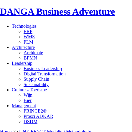
DANGA Business Adventure
Technologies
ERP
WMS
PLM
Architecture
Archimate
BPMN
Leadership
Business Leadership
Digital Transformation
Supply Chain
Sustainability
Cultuur - Toerisme
Wijn
Bier
Management
PRINCE2®
Prosci ADKAR
DSDM
Home
>>
UN/CEFACT Modeling Methodology