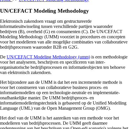
UN/CEFACT Modeling Methodology
Elektronisch zakendoen vraagt om gestructureerde
informatieuitwisseling tussen verschillende partijen waaronder
bedrijven (B), overheid (G) en consumenten (C). De UN/CEFACT
Modeling Methodology (UMM) voorziet in procedures en concepten
voor het modelleren van alle mogelijke combinaties van collaboratieve
bedrijfsprocessen waaronder B2B en G2G.
De
UN/CEFACT Modeling Methodology (umm)
is een methodologie
voor het analyseren, beschrijven en specificeren van inter-
organisatorische bedrijfsprocessen en informatieobjecten ten behoeve
van elektronisch zakendoen.
Het bijzondere aan de UMM is dat het een incrementele methode is
voor het construeren van collaboratieve business proces- en
informatiemodellen op een technologie-neutrale en implementatie-
onafhankelijke manier. De UMM bedrijfsproces- en
informatiemodelleringstechniek is gebaseerd op de Unified Modelling
Language (UML) van de Open Management Group (OMG).
Het doel van de UMM is het aanreiken van een methode voor het
modelleren van bedrijfsprocessen. De UMM geeft daarmee
ondersteuning aan het beschrijven van Open-edi scenario's volgens het