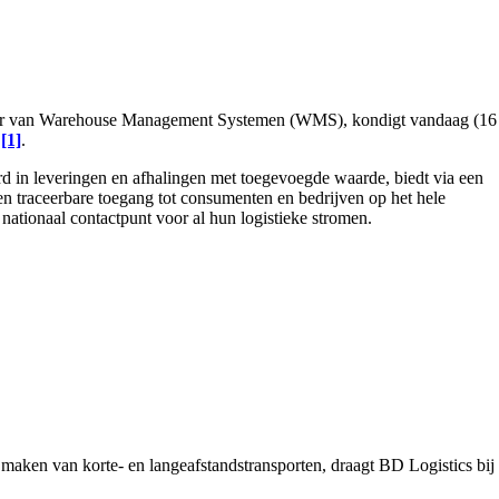
ier van Warehouse Management Systemen (WMS), kondigt vandaag (16
s
[1]
.
rd in leveringen en afhalingen met toegevoegde waarde, biedt via een
en traceerbare toegang tot consumenten en bedrijven op het hele
nationaal contactpunt voor al hun logistieke stromen.
e maken van korte- en langeafstandstransporten, draagt BD Logistics bij