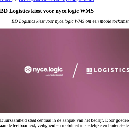
BD Logistics kiest voor nyce.logic WMS
BD Logistics kiest voor nyce.logic WMS om een ​​mooie toekomst
Duurzaamheid staat centraal in de aanpak van het bedrijf. Door goederen
aan de leefbaarheid, veiligheid en mobiliteit in stedelijke en buitensted