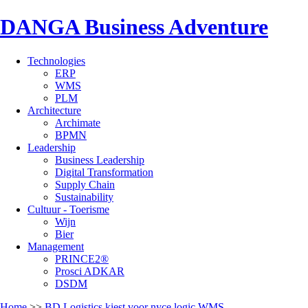
DANGA Business Adventure
Technologies
ERP
WMS
PLM
Architecture
Archimate
BPMN
Leadership
Business Leadership
Digital Transformation
Supply Chain
Sustainability
Cultuur - Toerisme
Wijn
Bier
Management
PRINCE2®
Prosci ADKAR
DSDM
Home
>>
BD Logistics kiest voor nyce.logic WMS