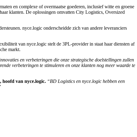
formaten en complexe of overmaatse goederen, inclusief witte en groene
haar klanten. De oplossingen omvatten City Logistics, Oversized
ersteunen. nyce.logic onderscheidde zich van andere leveranciers
liteit van nyce.logic stelt de 3PL-provider in staat haar diensten af
sche markt.
novaties en verbeteringen die onze strategische doelstellingen zullen
urende verbeteringen te stimuleren en onze klanten nog meer waarde te
 hoofd van nyce.logic.
“BD Logistics en nyce.logic hebben een
”