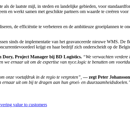
e als de laatste mijl, in steden en landelijke gebieden, voor standaard
teem en werkt samen met geschikte partners om waarde te creëren voor 
en, de efficiëntie te verbeteren en de ambitieuze groeiplannen te ond
sen sinds de implementatie van het geavanceerde nieuwe WMS. De flexibi
currentievoordeel krijgt en haar bedrijf zich onderscheidt op de Belgi
n Dory, Project Manager bij BD Logistics.
“We verwachten verdere in
en we ernaar uit om de expertise van nyce.logic te benutten om voortd
om onze voetafdruk in de regio te vergroten”,
— zegt Peter Johansson,
en ernaar uit om bij te dragen aan hun groei- en duurzaamheidsdoelen.
ivering value to customers