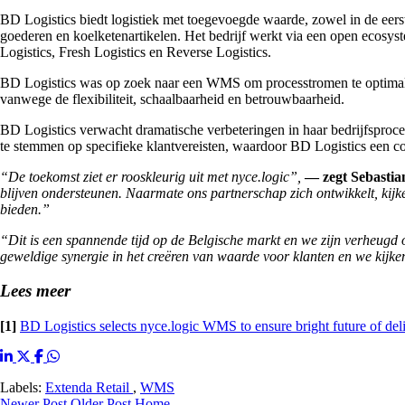
BD Logistics biedt logistiek met toegevoegde waarde, zowel in de eerst
goederen en koelketenartikelen. Het bedrijf werkt via een open ecosys
Logistics, Fresh Logistics en Reverse Logistics.
BD Logistics was op zoek naar een WMS om processtromen te optimaliser
vanwege de flexibiliteit, schaalbaarheid en betrouwbaarheid.
BD Logistics verwacht dramatische verbeteringen in haar bedrijfsproces
te stemmen op specifieke klantvereisten, waardoor BD Logistics een con
“De toekomst ziet er rooskleurig uit met nyce.logic”,
— zegt Sebastia
blijven ondersteunen. Naarmate ons partnerschap zich ontwikkelt, kijk
bieden.”
“Dit is een spannende tijd op de Belgische markt en we zijn verheugd 
geweldige synergie in het creëren van waarde voor klanten en we kijk
Lees meer
[1]
BD Logistics selects nyce.logic WMS to ensure bright future of del
Labels:
Extenda Retail
,
WMS
Newer Post
Older Post
Home