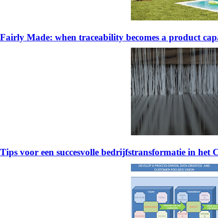
Fairly Made: when traceability becomes a product capa
Tips voor een succesvolle bedrijfstransformatie in het 