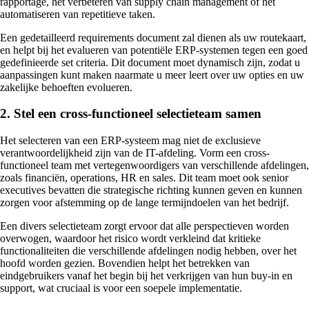
rapportage, het verbeteren van supply chain management of het
automatiseren van repetitieve taken.
Een gedetailleerd requirements document zal dienen als uw routekaart,
en helpt bij het evalueren van potentiële ERP-systemen tegen een goed
gedefinieerde set criteria. Dit document moet dynamisch zijn, zodat u
aanpassingen kunt maken naarmate u meer leert over uw opties en uw
zakelijke behoeften evolueren.
2. Stel een cross-functioneel selectieteam samen
Het selecteren van een ERP-systeem mag niet de exclusieve
verantwoordelijkheid zijn van de IT-afdeling. Vorm een cross-
functioneel team met vertegenwoordigers van verschillende afdelingen,
zoals financiën, operations, HR en sales. Dit team moet ook senior
executives bevatten die strategische richting kunnen geven en kunnen
zorgen voor afstemming op de lange termijndoelen van het bedrijf.
Een divers selectieteam zorgt ervoor dat alle perspectieven worden
overwogen, waardoor het risico wordt verkleind dat kritieke
functionaliteiten die verschillende afdelingen nodig hebben, over het
hoofd worden gezien. Bovendien helpt het betrekken van
eindgebruikers vanaf het begin bij het verkrijgen van hun buy-in en
support, wat cruciaal is voor een soepele implementatie.