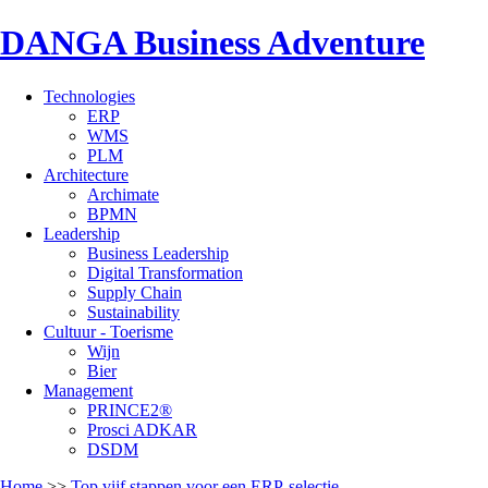
DANGA Business Adventure
Technologies
ERP
WMS
PLM
Architecture
Archimate
BPMN
Leadership
Business Leadership
Digital Transformation
Supply Chain
Sustainability
Cultuur - Toerisme
Wijn
Bier
Management
PRINCE2®
Prosci ADKAR
DSDM
Home
>>
Top vijf stappen voor een ERP-selectie