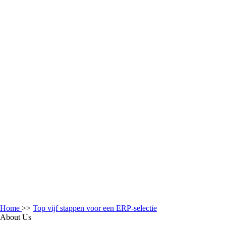
Home
>>
Top vijf stappen voor een ERP-selectie
About Us