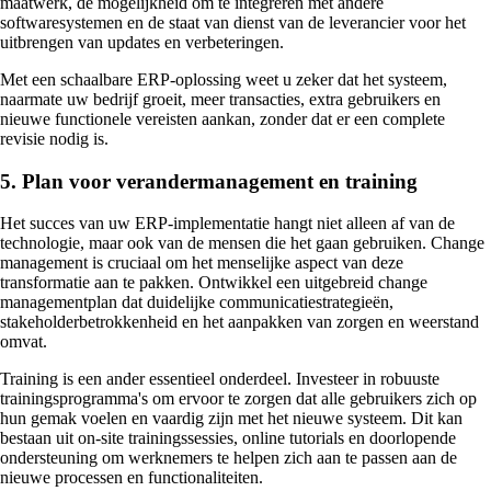
maatwerk, de mogelijkheid om te integreren met andere
softwaresystemen en de staat van dienst van de leverancier voor het
uitbrengen van updates en verbeteringen.
Met een schaalbare ERP-oplossing weet u zeker dat het systeem,
naarmate uw bedrijf groeit, meer transacties, extra gebruikers en
nieuwe functionele vereisten aankan, zonder dat er een complete
revisie nodig is.
5. Plan voor verandermanagement en training
Het succes van uw ERP-implementatie hangt niet alleen af van de
technologie, maar ook van de mensen die het gaan gebruiken. Change
management is cruciaal om het menselijke aspect van deze
transformatie aan te pakken. Ontwikkel een uitgebreid change
managementplan dat duidelijke communicatiestrategieën,
stakeholderbetrokkenheid en het aanpakken van zorgen en weerstand
omvat.
Training is een ander essentieel onderdeel. Investeer in robuuste
trainingsprogramma's om ervoor te zorgen dat alle gebruikers zich op
hun gemak voelen en vaardig zijn met het nieuwe systeem. Dit kan
bestaan uit on-site trainingssessies, online tutorials en doorlopende
ondersteuning om werknemers te helpen zich aan te passen aan de
nieuwe processen en functionaliteiten.