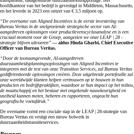
transparante, datagestuurde duurzaamheidsrapportage. Het
hoofdkantoor van het bedrijf is gevestigd in Middleton, Massachusetts,
en het leverde in 2023 een omzet van € 3,5 miljoen op.
“De overname van Aligned Incentives is de eerste investering van
Bureau Veritas in de snelgroeiende strategische sector van AI-
aangedreven oplossingen voor productlevenscyclusanalyse en is een
cruciaal moment voor de Groep, aangezien we onze LEAP | 28 -
strategie blijven uitvoeren”
— aldus Hinda Gharbi, Chief Executive
Officer van Bureau Veritas.
“Door de toonaangevende, AI-aangedreven
duurzaamheidsplanningsoplossingen van Aligned Incentives te
integreren met de rest van onze Transition Services, zal Bureau Veritas
gedifferentieerde oplossingen creëren. Deze uitgebreide portefeuille zal
onze wereldwijde klanten helpen vertrouwen op te bouwen in hun
producten en bedrijfspraktijken, waardoor ze hun impact op het milieu,
de maatschappij en het bestuur met ongekende nauwkeurigheid en
snelheid kunnen meten, beheren en rapporteren, ongeacht hun
geografische voetafdruk.”
De overname vormt een cruciale stap in de LEAP | 28-strategie van
Bureau Veritas en vestigt een nieuw bolwerk in
duurzaamheidstransitieservices.
Bronnen