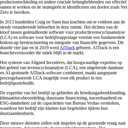
productontwikkeling en andere cruciale belanghebbenden om effectief
samen te werken en de strategieën te identificeren om doelen zoals Net
Zero te bereiken.
In 2015 bundelden Craig en Yann hun krachten om te voldoen aan de
steeds veranderende behoeften in deze ruimte. Het dichten van de
kloof tussen gedetailleerde software voor productlevenscyclusanalyse
(LCA) en software voor bedrijfsrapportage vereiste een fundamentele
bottom-up herstructurering en integratie van financiële gegevens. Dit
duurde vier jaar en in 2019 werd
AITrack
geboren. AITrack is een
brancheverstoorder die uniek blijft in de markt.
Het systeem van Aligned Incentives, dat hoogwaardige expertise op
het gebied van levenscyclusanalyse (LCA), een uitgebreide database
en AI-gestuurde AITrack-software combineert, maakt aangepaste
procesgebaseerde LCA mogelijk voor elk product in een
bedrijfsportefeuille.
De expertise van het bedrijf op gebieden als broeikasgasboekhouding,
klimaatrisicobeoordeling, duurzame financiering, traceerbaarheid en
ESG-databeheer zal de capaciteiten van Bureau Veritas versterken,
waardoor het bedrijf zijn klanten kan begeleiden tijdens hun
duurzaamheidsreis.
Deze nieuwe diensten zullen ook inspelen op de groeiende vraag naar