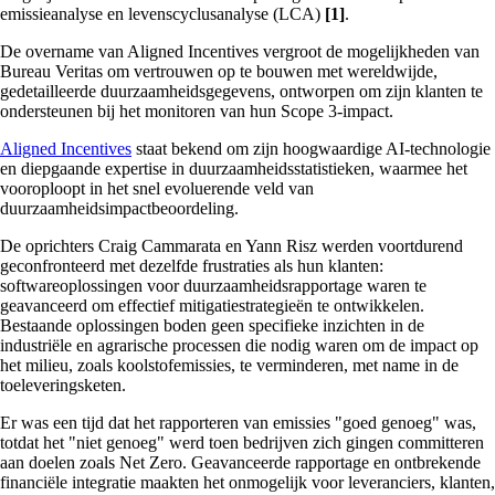
emissieanalyse en levenscyclusanalyse (LCA)
[1]
.
De overname van Aligned Incentives vergroot de mogelijkheden van
Bureau Veritas om vertrouwen op te bouwen met wereldwijde,
gedetailleerde duurzaamheidsgegevens, ontworpen om zijn klanten te
ondersteunen bij het monitoren van hun Scope 3-impact.
Aligned Incentives
staat bekend om zijn hoogwaardige AI-technologie
en diepgaande expertise in duurzaamheidsstatistieken, waarmee het
vooroploopt in het snel evoluerende veld van
duurzaamheidsimpactbeoordeling.
De oprichters Craig Cammarata en Yann Risz werden voortdurend
geconfronteerd met dezelfde frustraties als hun klanten:
softwareoplossingen voor duurzaamheidsrapportage waren te
geavanceerd om effectief mitigatiestrategieën te ontwikkelen.
Bestaande oplossingen boden geen specifieke inzichten in de
industriële en agrarische processen die nodig waren om de impact op
het milieu, zoals koolstofemissies, te verminderen, met name in de
toeleveringsketen.
Er was een tijd dat het rapporteren van emissies "goed genoeg" was,
totdat het "niet genoeg" werd toen bedrijven zich gingen committeren
aan doelen zoals Net Zero. Geavanceerde rapportage en ontbrekende
financiële integratie maakten het onmogelijk voor leveranciers, klanten,