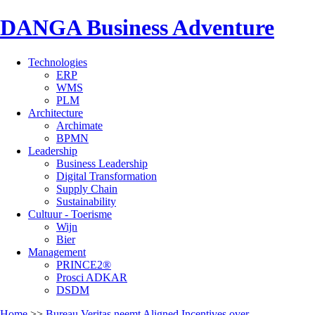
DANGA Business Adventure
Technologies
ERP
WMS
PLM
Architecture
Archimate
BPMN
Leadership
Business Leadership
Digital Transformation
Supply Chain
Sustainability
Cultuur - Toerisme
Wijn
Bier
Management
PRINCE2®
Prosci ADKAR
DSDM
Home
>>
Bureau Veritas neemt Aligned Incentives over