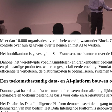
Meer dan 10.000 organisaties over de hele wereld, waaronder Block, 
controle over hun gegevens over te nemen en met AI te werken.
Het hoofdkantoor is gevestigd in San Francisco, met kantoren over d
Danone, het wereldwijde voedingsmiddelen- en drankenbedrijf bedient d
en plantaardige producten, water en gespecialiseerde voeding. Voordat
efficiëntie te verbeteren, de platformkosten te optimaliseren, systemen t
Een toekomstbestendig data- en AI-platform bouwen op
Danone gaat haar data-infrastructuur moderniseren door alle mogelijkh
schaalbare en toekomstbestendige basis voor data- en AI-gestuurde ser
Het Databricks Data Intelligence Platform democratiseert de toegang to
kenmerken van hun bedrijf. Het Data Intelligence Platform is gebouwd