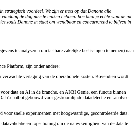
 strategisch voordeel. We zijn er trots op dat Danone alle
n vandaag de dag mee te maken hebben: hoe haal je echte waarde uit
aties zoals Danone in staat om wendbaar en concurrerend te blijven in
egevens te analyseren om tastbare zakelijke beslissingen te nemen) naar
e Platform, zijn onder andere:
n verwachte verlaging van de operationele kosten. Bovendien wordt
oor data en AI in de branche, en AI/BI Genie, een functie binnen
 Data'-chatbot gebouwd voor gestroomlijnde datadetectie en -analyse.
rd voor snelle experimenten met hoogwaardige, gecontroleerde data.
 datavalidatie en -opschoning om de nauwkeurigheid van de data te