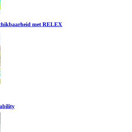
eschikbaarheid met RELEX
bility