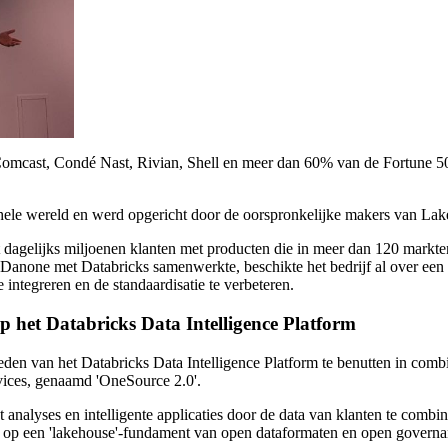
Comcast, Condé Nast, Rivian, Shell en meer dan 60% van de Fortune 50
e hele wereld en werd opgericht door de oorspronkelijke makers van L
agelijks miljoenen klanten met producten die in meer dan 120 markten 
 Danone met Databricks samenwerkte, beschikte het bedrijf al over een
e integreren en de standaardisatie te verbeteren.
 het Databricks Data Intelligence Platform
eden van het Databricks Data Intelligence Platform te benutten in comb
vices, genaamd 'OneSource 2.0'.
t analyses en intelligente applicaties door de data van klanten te comb
 op een 'lakehouse'-fundament van open dataformaten en open governanc