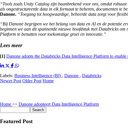
“Tools zoals Unity Catalog zijn baanbrekend voor ons, omdat robuust 
als ongestructureerde data in elk formaat te beheren, documenten te be
Danone.
“Toegang tot hoogwaardige, beheerde data zorgt voor flexibili
“Bij Danone begrijpen we het belang van data en AI en de potentie er
beginnen we aan dit spannende nieuwe hoofdstuk met Databricks om ni
Platform te benutten voor toekomstige groei en innovatie.”
Lees meer
[1]
Danone adopts the Databricks Data Intelligence Platform to enable s
Labels:
Business Intelligence (BI)
,
Danone
,
Databricks
Newer Post
Older Post
Home
Home
>>
Danone adopteert Data Intelligence Platform
Featured Post