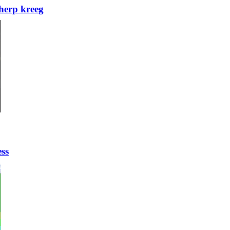
herp kreeg
ess