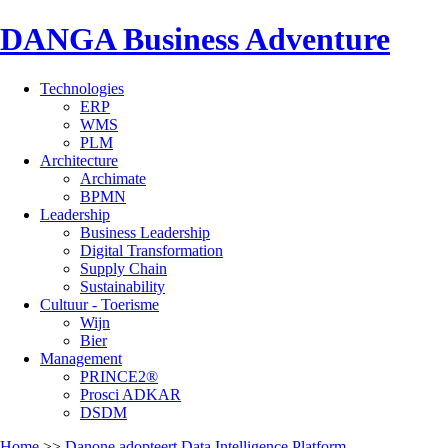
DANGA Business Adventure
Technologies
ERP
WMS
PLM
Architecture
Archimate
BPMN
Leadership
Business Leadership
Digital Transformation
Supply Chain
Sustainability
Cultuur - Toerisme
Wijn
Bier
Management
PRINCE2®
Prosci ADKAR
DSDM
Home
>>
Danone adopteert Data Intelligence Platform