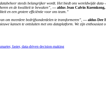
databeheer steeds belangrijker wordt. Het biedt ons wereldwijde data
heren en de kwaliteit te bewaken”,
— aldus Jean Calvin Kuemkong, G
teit en een grotere efficiëntie voor ons team.”
van om meerdere bedrijfsonderdelen te transformeren”,
— aldus Dee Fi
euwe kansen te ontsluiten met ons dataplatform. We zijn enthousiast 
marter, faster, data-driven decision-making