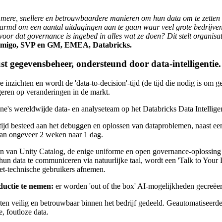
ere, snellere en betrouwbaardere manieren om hun data om te zetten in
marmd om een aantal uitdagingen aan te gaan waar veel grote bedrijve
rvoor dat governance is ingebed in alles wat ze doen? Dit stelt organis
migo, SVP en GM, EMEA, Databricks.
st gegevensbeheer, ondersteund door data-intelligentie.
zichten en wordt de 'data-to-decision'-tijd (de tijd die nodig is om g
geren op veranderingen in de markt.
 wereldwijde data- en analyseteam op het Databricks Data Intelligenc
tijd besteed aan het debuggen en oplossen van dataproblemen, naast ee
 van ongeveer 2 weken naar 1 dag.
 van Unity Catalog, de enige uniforme en open governance-oplossing v
hun data te communiceren via natuurlijke taal, wordt een 'Talk to Your
et-technische gebruikers afnemen.
ductie te nemen:
er worden 'out of the box' AI-mogelijkheden gecreëe
en veilig en betrouwbaar binnen het bedrijf gedeeld. Geautomatiseerde
, foutloze data.