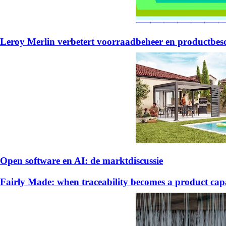
Leroy Merlin verbetert voorraadbeheer en productb
Open software en AI: de marktdiscussie
Fairly Made: when traceability becomes a product capa