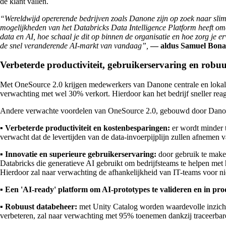
de klant vallen.
“Wereldwijd opererende bedrijven zoals Danone zijn op zoek naar slimm
mogelijkheden van het Databricks Data Intelligence Platform heeft o
data en AI, hoe schaal je dit op binnen de organisatie en hoe zorg je e
de snel veranderende AI-markt van vandaag”,
— aldus Samuel Bona
Verbeterde productiviteit, gebruikerservaring en robuu
Met OneSource 2.0 krijgen medewerkers van Danone centrale en lokale in
verwachting met wel 30% verkort. Hierdoor kan het bedrijf sneller rea
Andere verwachte voordelen van OneSource 2.0, gebouwd door Danone's
▪️
Verbeterde productiviteit en kostenbesparingen:
er wordt minder 
verwacht dat de levertijden van de data-invoerpijplijn zullen afnemen
▪️
Innovatie en superieure gebruikerservaring:
door gebruik te maken
Databricks die generatieve AI gebruikt om bedrijfsteams te helpen met 
Hierdoor zal naar verwachting de afhankelijkheid van IT-teams voor ni
▪️
Een 'AI-ready' platform om AI-prototypes te valideren en in pro
▪️
Robuust databeheer:
met Unity Catalog worden waardevolle inzicht
verbeteren, zal naar verwachting met 95% toenemen dankzij traceerbare