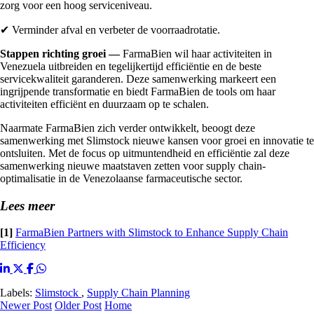
zorg voor een hoog serviceniveau.
✔ Verminder afval en verbeter de voorraadrotatie.
Stappen richting groei —
FarmaBien wil haar activiteiten in
Venezuela uitbreiden en tegelijkertijd efficiëntie en de beste
servicekwaliteit garanderen. Deze samenwerking markeert een
ingrijpende transformatie en biedt FarmaBien de tools om haar
activiteiten efficiënt en duurzaam op te schalen.
Naarmate FarmaBien zich verder ontwikkelt, beoogt deze
samenwerking met Slimstock nieuwe kansen voor groei en innovatie te
ontsluiten. Met de focus op uitmuntendheid en efficiëntie zal deze
samenwerking nieuwe maatstaven zetten voor supply chain-
optimalisatie in de Venezolaanse farmaceutische sector.
Lees meer
[1]
FarmaBien Partners with Slimstock to Enhance Supply Chain
Efficiency
Labels:
Slimstock
,
Supply Chain Planning
Newer Post
Older Post
Home