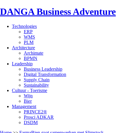
DANGA Business Adventure
Technologies
ERP
WMS
PLM
Architecture
Archimate
BPMN
Leadership
Business Leadership
Digital Transformation
Supply Chain
Sustainability
Cultuur - Toerisme
Wijn
Bier
Management
PRINCE2®
Prosci ADKAR
DSDM
Home
>>
FarmaBien gaat samenwerken met Slimstock