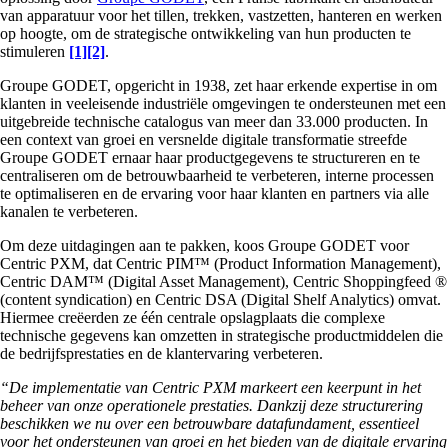
van apparatuur voor het tillen, trekken, vastzetten, hanteren en werken
op hoogte, om de strategische ontwikkeling van hun producten te
stimuleren
[1]
[2]
.
Groupe GODET, opgericht in 1938, zet haar erkende expertise in om
klanten in veeleisende industriële omgevingen te ondersteunen met een
uitgebreide technische catalogus van meer dan 33.000 producten. In
een context van groei en versnelde digitale transformatie streefde
Groupe GODET ernaar haar productgegevens te structureren en te
centraliseren om de betrouwbaarheid te verbeteren, interne processen
te optimaliseren en de ervaring voor haar klanten en partners via alle
kanalen te verbeteren.
Om deze uitdagingen aan te pakken, koos Groupe GODET voor
Centric PXM, dat Centric PIM™ (Product Information Management),
Centric DAM™ (Digital Asset Management), Centric Shoppingfeed ®
(content syndication) en Centric DSA (Digital Shelf Analytics) omvat.
Hiermee creëerden ze één centrale opslagplaats die complexe
technische gegevens kan omzetten in strategische productmiddelen die
de bedrijfsprestaties en de klantervaring verbeteren.
“De implementatie van Centric PXM markeert een keerpunt in het
beheer van onze operationele prestaties. Dankzij deze structurering
beschikken we nu over een betrouwbare datafundament, essentieel
voor het ondersteunen van groei en het bieden van de digitale ervaring