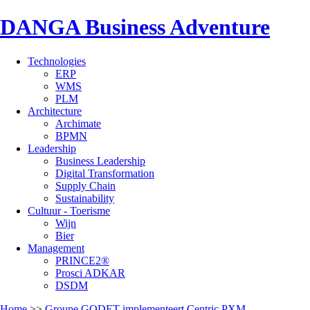
DANGA Business Adventure
Technologies
ERP
WMS
PLM
Architecture
Archimate
BPMN
Leadership
Business Leadership
Digital Transformation
Supply Chain
Sustainability
Cultuur - Toerisme
Wijn
Bier
Management
PRINCE2®
Prosci ADKAR
DSDM
Home
>>
Groupe GODET implementeert Centric PXM