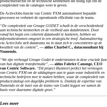
producthiërarchie en de technische kenmerken die nodig zijn om de
complexiteit van de catalogus weer te geven.
De ActiveJobs-functie van Centric PXM automatiseert bepaalde
processen en verbetert de operationele efficiëntie van de teams.
“De complexiteit van Groupe GODET schuilt in de verscheidenheid
aan technische kenmerken en de veelheid aan databronnen. Door
vanaf het begin een coherent datamodel te hanteren, hebben we
informatiestromen omgezet in een strategische troef. Automatisering
via ActiveJobs stelt datateams nu in staat zich te concentreren op de
kwaliteit van de content”,
— aldus Charbel C., dataconsultant bij
Numendo.
“We zijn verheugd Groupe Godet te ondersteunen in deze cruciale fase
van hun digitale transformatie”,
— aldus Fabrice Canonge, CEO
van Centric Software.
“Dit project illustreert perfect het vermogen
van Centric PXM om de uitdagingen aan te gaan waar industriële en
technische bedrijven mee te maken hebben, waar de complexiteit van
productcatalogi een dagelijks probleem is. Dankzij de expertise van
Numendo en de inzet van de teams van Godet leggen we samen de
basis voor duurzame digitale groei.”
Lees meer