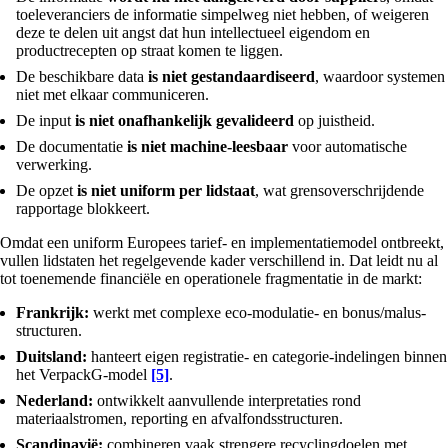
toeleveranciers de informatie simpelweg niet hebben, of weigeren
deze te delen uit angst dat hun intellectueel eigendom en
productrecepten op straat komen te liggen.
De beschikbare data
is niet gestandaardiseerd
, waardoor systemen
niet met elkaar communiceren.
De input
is niet onafhankelijk gevalideerd
op juistheid.
De documentatie
is niet machine-leesbaar
voor automatische
verwerking.
De opzet
is niet uniform per lidstaat
, wat grensoverschrijdende
rapportage blokkeert.
Omdat een uniform Europees tarief- en implementatiemodel ontbreekt,
vullen lidstaten het regelgevende kader verschillend in. Dat leidt nu al
tot toenemende financiële en operationele fragmentatie in de markt:
Frankrijk:
werkt met complexe eco-modulatie- en bonus/malus-
structuren.
Duitsland:
hanteert eigen registratie- en categorie-indelingen binnen
het VerpackG-model
[5]
.
Nederland:
ontwikkelt aanvullende interpretaties rond
materiaalstromen, reporting en afvalfondsstructuren.
Scandinavië:
combineren vaak strengere recyclingdoelen met