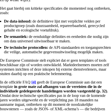
Het gaat hierbij om kritieke specificaties die momenteel nog ontbreken,
zoals:
De data-inhoud:
de definitieve lijst met verplichte velden per
productgroep (zoals duurzaamheid, repareerbaarheid, gerecycled
gehalte en ecologische voetafdruk).
De semantiek:
de eenduidige definities en eenheden die nodig zijn
om data universeel uitwisselbaar te maken.
De technische protocollen:
de API‑standaarden en toegangsrechten
die veilige, automatische gegevensuitwisseling mogelijk maken.
De Europese Commissie stelt expliciet dat er geen templates of tools
beschikbaar zijn of worden ontwikkeld. Marktdeelnemers moeten zelf
systemen inrichten of deze inkopen bij externe dienstverleners, maar
stuiten daarbij op een praktische belemmering.
In de officiële FAQ
[4]
geeft de Europese Commissie aan dat een
template
in grote mate zal afhangen van de vereisten die in de
individuele gedelegeerde handelingen worden vastgesteld (p. 32)
.
Omdat deze technische specificaties pas in de loop van de komende
jaren worden uitgewerkt en de verplichting pas 18 maanden na
aanname ingaat, ontbreken op dit moment de noodzakelijke
bouwstenen — zoals de JSON- of XML-schema’s — die bedrijven