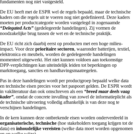
fundamenten nog niet vastgesteld.
De EU heeft met de ESPR wel de regels bepaald, maar de technische
kaders om die regels uit te voeren nog niet gedefinieerd. Deze kaders
moeten per productcategorie worden vastgelegd in zogenaamde
“Delegated Acts”
(gedelegeerde handelingen). Zij vormen de
noodzakelijke brug tussen de wet en de technische praktijk.
De EU richt zich daarbij eerst op producten met een hoge milieu-
impact. Voor deze
prioritaire sectoren
, waaronder batterijen, textiel,
elektronica en meubels, worden de gedelegeerde handelingen
momenteel uitgewerkt. Het niet kunnen voldoen aan toekomstige
DPP-verplichtingen kan uiteindelijk leiden tot beperkingen op
markttoegang, sancties en handhavingsmaatregelen.
Pas in deze handelingen wordt per productgroep bepaald welke data
en technische eisen precies voor het paspoort gelden. De ESPR wordt
in vakliteratuur dan ook omschreven als een
“breed maar deels vaag
kader”
, omdat de concrete invulling van zowel de informatieplicht als
de technische uitvoering volledig afhankelijk is van deze nog te
verschijnen handelingen.
In de kern kunnen deze ontbrekende eisen worden onderverdeeld in
organisatorische, technische
(hoe stakeholders toegang krijgen tot de
data) en
inhoudelijke vereisten
(welke data moet worden opgenomen
en op welke wijze).