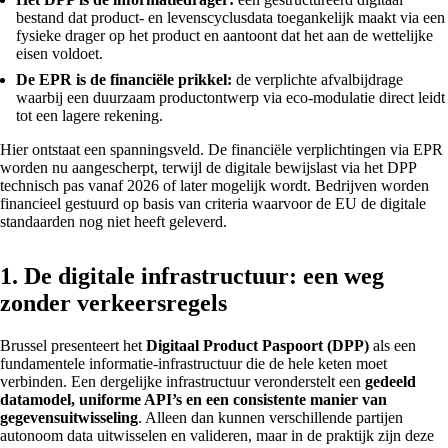
bestand dat product- en levenscyclusdata toegankelijk maakt via een
fysieke drager op het product en aantoont dat het aan de wettelijke
eisen voldoet.
De EPR is de financiële prikkel:
de verplichte afvalbijdrage
waarbij een duurzaam productontwerp via eco-modulatie direct leidt
tot een lagere rekening.
Hier ontstaat een spanningsveld. De financiële verplichtingen via EPR
worden nu aangescherpt, terwijl de digitale bewijslast via het DPP
technisch pas vanaf 2026 of later mogelijk wordt. Bedrijven worden
financieel gestuurd op basis van criteria waarvoor de EU de digitale
standaarden nog niet heeft geleverd.
1. De digitale infrastructuur: een weg
zonder verkeersregels
Brussel presenteert het
Digitaal Product Paspoort (DPP)
als een
fundamentele informatie-infrastructuur die de hele keten moet
verbinden. Een dergelijke infrastructuur veronderstelt een
gedeeld
datamodel, uniforme API’s en een consistente manier van
gegevensuitwisseling
. Alleen dan kunnen verschillende partijen
autonoom data uitwisselen en valideren, maar in de praktijk zijn deze