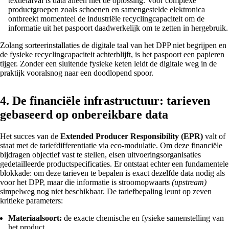
textielafval is data alleen niet de oplossing. Voor complexe
productgroepen zoals schoenen en samengestelde elektronica
ontbreekt momenteel de industriële recyclingcapaciteit om de
informatie uit het paspoort daadwerkelijk om te zetten in hergebruik.
Zolang sorteerinstallaties de digitale taal van het DPP niet begrijpen en
de fysieke recyclingcapaciteit achterblijft, is het paspoort een papieren
tijger. Zonder een sluitende fysieke keten leidt de digitale weg in de
praktijk vooralsnog naar een doodlopend spoor.
4. De financiële infrastructuur: tarieven
gebaseerd op onbereikbare data
Het succes van de
Extended Producer Responsibility (EPR)
valt of
staat met de tariefdifferentiatie via eco-modulatie. Om deze financiële
bijdragen objectief vast te stellen, eisen uitvoeringsorganisaties
gedetailleerde productspecificaties. Er ontstaat echter een fundamentele
blokkade: om deze tarieven te bepalen is exact dezelfde data nodig als
voor het DPP, maar die informatie is stroomopwaarts
(upstream)
simpelweg nog niet beschikbaar. De tariefbepaling leunt op zeven
kritieke parameters:
Materiaalsoort:
de exacte chemische en fysieke samenstelling van
het product.