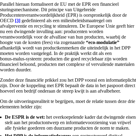
Parallel hieraan formaliseert de EU met de EPR een financieel
sturingsmechanisme. Dit principe van Uitgebreide
Producentenverantwoordelijkheid (EPR) is oorspronkelijk door de
OECD
[3]
gedefinieerd als een milieubeleidsmaatregel om
afvalpreventie en recycling te stimuleren. De Europese Unie geeft hier
nu een dwingende invulling aan: producenten worden
verantwoordelijk voor de afvalfase van hun producten, waarbij de
hoogte van de kosten (fees) via zogenaamde
“eco-modulatie”
afhankelijk wordt van productkenmerken die uiteindelijk in het DPP
moeten worden vastgelegd. In de praktijk werkt dit als een
bonus‑malus‑systeem: producten die goed recyclebaar zijn worden
financieel beloond, producten met complexe of vervuilende materialen
worden duurder.
Zonder deze financiële prikkel zou het DPP vooral een informatieplicht
zijn. Door de koppeling met EPR bepaalt de data in het paspoort direct
hoeveel een bedrijf onderaan de streep kwijt is aan afvalbeheer.
Om de uitvoeringsrealiteit te begrijpen, moet de relatie tussen deze drie
elementen helder zijn:
De ESPR is de wet:
het overkoepelende kader dat dwingende eisen
stelt aan het productontwerp en informatievoorziening van vrijwel
alle fysieke goederen om duurzame producten de norm te maken.
Het DPP is de informatiedrager:
een gestructureerd digitaal