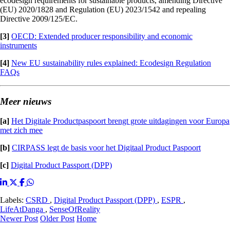
ecodesign requirements for sustainable products, amending Directive
(EU) 2020/1828 and Regulation (EU) 2023/1542 and repealing
Directive 2009/125/EC.
[3]
OECD: Extended producer responsibility and economic
instruments
[4]
New EU sustainability rules explained: Ecodesign Regulation
FAQs
Meer nieuws
[a]
Het Digitale Productpaspoort brengt grote uitdagingen voor Europa
met zich mee
[b]
CIRPASS legt de basis voor het Digitaal Product Paspoort
[c]
Digital Product Passport (DPP)
Labels:
CSRD
,
Digital Product Passport (DPP)
,
ESPR
,
LifeAtDanga
,
SenseOfReality
Newer Post
Older Post
Home