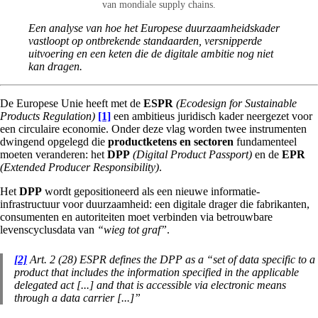
van mondiale supply chains.
Een analyse van hoe het Europese duurzaamheidskader
vastloopt op ontbrekende standaarden, versnipperde
uitvoering en een keten die de digitale ambitie nog niet
kan dragen.
De Europese Unie heeft met de
ESPR
(Ecodesign for Sustainable
Products Regulation)
[1]
een ambitieus juridisch kader neergezet voor
een circulaire economie. Onder deze vlag worden twee instrumenten
dwingend opgelegd die
productketens en sectoren
fundamenteel
moeten veranderen: het
DPP
(Digital Product Passport)
en de
EPR
(Extended Producer Responsibility)
.
Het
DPP
wordt gepositioneerd als een nieuwe informatie-
infrastructuur voor duurzaamheid: een digitale drager die fabrikanten,
consumenten en autoriteiten moet verbinden via betrouwbare
levenscyclusdata van
“wieg tot graf”
.
[2]
Art. 2 (28) ESPR defines the DPP as a “set of data specific to a
product that includes the information specified in the applicable
delegated act [...] and that is accessible via electronic means
through a data carrier [...]”