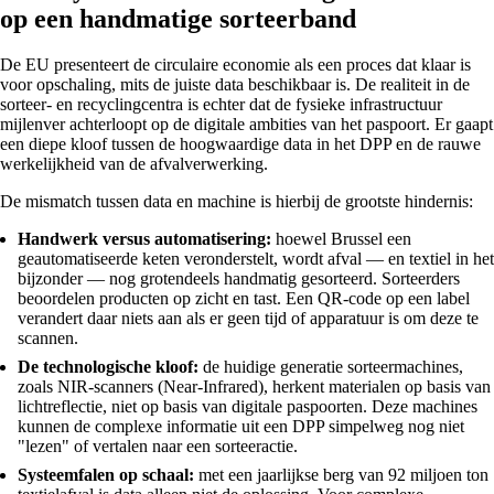
op een handmatige sorteerband
De EU presenteert de circulaire economie als een proces dat klaar is
voor opschaling, mits de juiste data beschikbaar is. De realiteit in de
sorteer- en recyclingcentra is echter dat de fysieke infrastructuur
mijlenver achterloopt op de digitale ambities van het paspoort. Er gaapt
een diepe kloof tussen de hoogwaardige data in het DPP en de rauwe
werkelijkheid van de afvalverwerking.
De mismatch tussen data en machine is hierbij de grootste hindernis:
Handwerk versus automatisering:
hoewel Brussel een
geautomatiseerde keten veronderstelt, wordt afval — en textiel in het
bijzonder — nog grotendeels handmatig gesorteerd. Sorteerders
beoordelen producten op zicht en tast. Een QR-code op een label
verandert daar niets aan als er geen tijd of apparatuur is om deze te
scannen.
De technologische kloof:
de huidige generatie sorteermachines,
zoals NIR-scanners (Near-Infrared), herkent materialen op basis van
lichtreflectie, niet op basis van digitale paspoorten. Deze machines
kunnen de complexe informatie uit een DPP simpelweg nog niet
"lezen" of vertalen naar een sorteeractie.
Systeemfalen op schaal:
met een jaarlijkse berg van 92 miljoen ton