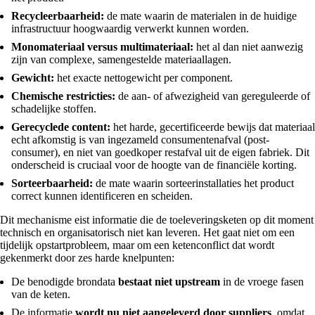
Recycleerbaarheid:
de mate waarin de materialen in de huidige
infrastructuur hoogwaardig verwerkt kunnen worden.
Monomateriaal versus multimateriaal:
het al dan niet aanwezig
zijn van complexe, samengestelde materiaallagen.
Gewicht:
het exacte nettogewicht per component.
Chemische restricties:
de aan- of afwezigheid van gereguleerde of
schadelijke stoffen.
Gerecyclede content:
het harde, gecertificeerde bewijs dat materiaal
echt afkomstig is van ingezameld consumentenafval (post-
consumer), en niet van goedkoper restafval uit de eigen fabriek. Dit
onderscheid is cruciaal voor de hoogte van de financiële korting.
Sorteerbaarheid:
de mate waarin sorteerinstallaties het product
correct kunnen identificeren en scheiden.
Dit mechanisme eist informatie die de toeleveringsketen op dit moment
technisch en organisatorisch niet kan leveren. Het gaat niet om een
tijdelijk opstartprobleem, maar om een ketenconflict dat wordt
gekenmerkt door zes harde knelpunten:
De benodigde brondata
bestaat niet upstream
in de vroege fasen
van de keten.
De informatie
wordt nu niet aangeleverd door suppliers
, omdat