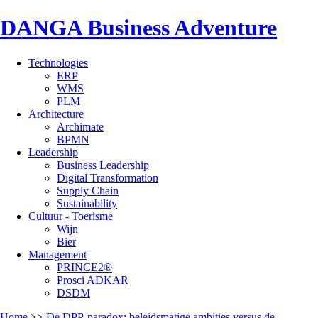
DANGA Business Adventure
Technologies
ERP
WMS
PLM
Architecture
Archimate
BPMN
Leadership
Business Leadership
Digital Transformation
Supply Chain
Sustainability
Cultuur - Toerisme
Wijn
Bier
Management
PRINCE2®
Prosci ADKAR
DSDM
Home
>>
De DPP-paradox: beleidsmatige ambities versus de