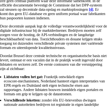
zelf geen centraal platform waar deze informatie samenkomt. In de
officiële documentatie bevestigt de Commissie dat het DPP-systeem
zal steunen op decentrale data-opslag en marktoplossingen
[4]
. Er
komt dus geen EU‑database en geen uniform portaal waar fabrikanten
hun paspoorten kunnen indienen.
Deze decentrale aanpak legt de volledige verantwoordelijkheid voor de
digitale infrastructuur bij de marktdeelnemer. Bedrijven moeten zelf
zorgen voor de hosting, de API-verbindingen en de langdurige
beschikbaarheid van data. Toezichthouders en douane krijgen straks
toegang tot duizenden verschillende private systemen met variërende
formats en uiteenlopende kwaliteitsniveaus.
Doordat Brussel deze centrale technische en organisatorische basis niet
levert, ontstaat er een vacuüm dat in de praktijk wordt ingevuld door
lidstaten en sectoren zelf. De eerste contouren van die versnippering
zijn al zichtbaar:
Lidstaten vullen het gat:
Frankrijk ontwikkelt eigen
ecoscore‑mechanismen, Nederland hanteert eigen interpretaties van
EPR‑regels en Duitsland stelt eigen technische eisen aan
rapportages. Andere lidstaten bouwen inmiddels eigen portalen en
formats om grip te krijgen op de datastromen.
Verschillende loketten:
zonder één EU‑brievenbus dwingen
nationale autoriteiten bedrijven tot registratie in eigen landelijke