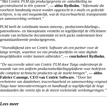
“Met Centric PLM zijn productgegevens en -ontwikkeling nu
gecentraliseerd in één systeem”,
— aldus Rydholm.
“Informatie die
voorheen handmatig moest worden opgezocht in e-mails en gedeelde
schijven, is nu snel toegankelijk, wat de traceerbaarheid, transparantie
en samenwerking verbetert.”
PLM heeft de coördinatie tussen ontwerp-, productontwikkelings-,
patroonbouw- en inkoopteams versterkt en tegelijkertijd de efficiëntere
creatie van technische documentatie en tech packs ondersteund door
gestandaardiseerde productgegevens.
“Vooruitkijkend zien we Centric Software als een partner voor de
lange termijn, waarmee we ons productportfolio en onze digitale
mogelijkheden verder kunnen uitbreiden”,
— concludeert Rydholm.
“De succesvolle uitrol van Centric PLM door Taiga onderstreept de
waarde van een uniform productontwikkelingsplatform voor bedrijven
die complexe technische producten op de markt brengen”,
— aldus
Fabrice Canonge, CEO van Centric Software.
“Door het
verbeteren van databeheer, traceerbaarheid en samenwerking vergroot
Taiga haar innovatievermogen en handhaaft ze tegelijkertijd de hoge
standaarden die vereist zijn in de meest veeleisende werkomgevingen.”
Lees meer