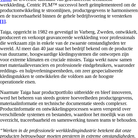
werkkleding, Centric PLM™ succesvol heeft geïmplementeerd om de
productontwikkeling te stroomlijnen, productgegevens te harmoniseren
en de traceerbaarheid binnen de gehele bedrijfsvoering te versterken
[1]
.
Taiga, opgericht in 1982 en gevestigd in Varberg, Zweden, ontwikkelt,
produceert en verkoopt geavanceerde werkkleding voor professionals
die werkzaam zijn in enkele van de zwaarste omstandigheden ter
wereld. Al meer dan 40 jaar staat het bedrijf bekend om de productie
van duurzame, hoogwaardige kledingsystemen die ontworpen zijn
voor extreme klimaten en cruciale missies. Taiga werkt nauw samen
met materiaalleveranciers en professionele eindgebruikers, waaronder
reddings- en hulpverleningseenheden, om zeer gespecialiseerde
kledingstukken te ontwikkelen die voldoen aan de hoogste
operationele eisen.
Naarmate Taiga haar productportfolio uitbreidde en bleef innoveren,
werd het beheren van steeds grotere hoeveelheden productgegevens,
materiaalinformatie en technische documentatie steeds complexer.
Productinformatie en ontwikkelingsprocessen waren verspreid over
verschillende systemen en bestanden, waardoor het moeilijk was om
overzicht, traceerbaarheid en samenwerking tussen teams te behouden.
“Werken in de professionele werkkledingindustrie betekent dat onze
producten betrouwbaar moeten presteren in extreme omstandigheden,