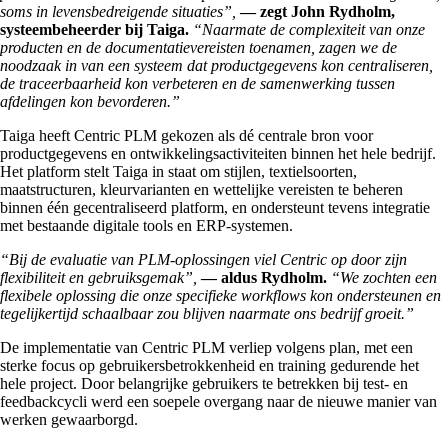
soms in levensbedreigende situaties”,
— zegt John Rydholm,
systeembeheerder bij Taiga.
“Naarmate de complexiteit van onze
producten en de documentatievereisten toenamen, zagen we de
noodzaak in van een systeem dat productgegevens kon centraliseren,
de traceerbaarheid kon verbeteren en de samenwerking tussen
afdelingen kon bevorderen.”
Taiga heeft Centric PLM gekozen als dé centrale bron voor
productgegevens en ontwikkelingsactiviteiten binnen het hele bedrijf.
Het platform stelt Taiga in staat om stijlen, textielsoorten,
maatstructuren, kleurvarianten en wettelijke vereisten te beheren
binnen één gecentraliseerd platform, en ondersteunt tevens integratie
met bestaande digitale tools en ERP-systemen.
“Bij de evaluatie van PLM-oplossingen viel Centric op door zijn
flexibiliteit en gebruiksgemak”,
— aldus Rydholm.
“We zochten een
flexibele oplossing die onze specifieke workflows kon ondersteunen en
tegelijkertijd schaalbaar zou blijven naarmate ons bedrijf groeit.”
De implementatie van Centric PLM verliep volgens plan, met een
sterke focus op gebruikersbetrokkenheid en training gedurende het
hele project. Door belangrijke gebruikers te betrekken bij test- en
feedbackcycli werd een soepele overgang naar de nieuwe manier van
werken gewaarborgd.