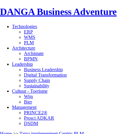
DANGA Business Adventure
Technologies
ERP
WMS
PLM
Architecture
Archimate
BPMN
Leadership
Business Leadership
Digital Transformation
Supply Chain
Sustainability
Cultuur - Toerisme
Wijn
Bier
Management
PRINCE2®
Prosci ADKAR
DSDM
Home
>>
Taiga implementeert Centric PLM