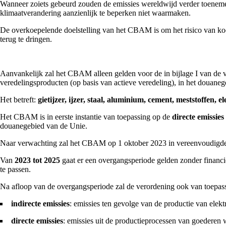
Wanneer zoiets gebeurd zouden de emissies wereldwijd verder toenemen
klimaatverandering aanzienlijk te beperken niet waarmaken.
De overkoepelende doelstelling van het CBAM is om het risico van koo
terug te dringen.
Aanvankelijk zal het CBAM alleen gelden voor de in bijlage I van de 
veredelingsproducten (op basis van actieve veredeling), in het douan
Het betreft:
gietijzer, ijzer, staal, aluminium, cement, meststoffen, el
Het CBAM is in eerste instantie van toepassing op de
directe emissies
douanegebied van de Unie.
Naar verwachting zal het CBAM op 1 oktober 2023 in vereenvoudigd
Van
2023 tot 2025
gaat er een overgangsperiode gelden zonder financi
te passen.
Na afloop van de overgangsperiode zal de verordening ook van toepas
indirecte emissies
: emissies ten gevolge van de productie van elek
directe emissies
: emissies uit de productieprocessen van goederen 