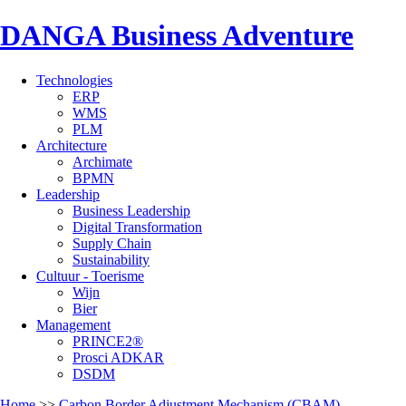
DANGA Business Adventure
Technologies
ERP
WMS
PLM
Architecture
Archimate
BPMN
Leadership
Business Leadership
Digital Transformation
Supply Chain
Sustainability
Cultuur - Toerisme
Wijn
Bier
Management
PRINCE2®
Prosci ADKAR
DSDM
Home
>>
Carbon Border Adjustment Mechanism (CBAM)