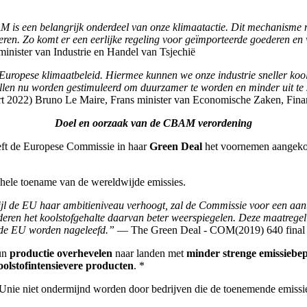
AM is een belangrijk onderdeel van onze klimaatactie. Dit mechanisme
eren. Zo komt er een eerlijke regeling voor geïmporteerde goederen e
inister van Industrie en Handel van Tsjechië
ropese klimaatbeleid. Hiermee kunnen we onze industrie sneller koolst
len nu worden gestimuleerd om duurzamer te worden en minder uit te sto
 2022) Bruno Le Maire, Frans minister van Economische Zaken, Finan
Doel en oorzaak van de CBAM verordening
ft de Europese Commissie in haar
Green Deal
het voornemen aangekon
ehele toename van de wereldwijde emissies.
wijl de EU haar ambitieniveau verhoogt, zal de Commissie voor een aanta
deren het koolstofgehalte daarvan beter weerspiegelen. Deze maatregel
n de EU worden nageleefd.”
— The Green Deal - COM(2019) 640 final
hun
productie overhevelen
naar landen met
minder strenge emissiebe
olstofintensievere producten
. *
ie niet ondermijnd worden door bedrijven die de toenemende emissiek