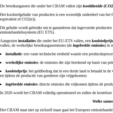
De broeikasgassen die onder het CBAM vallen zijn
kooldioxide (CO2)
Het koolstofgehalte van producten is een wezenlijk onderdeel van het 
equivalent of CO2(e)).
Dit gehalte wordt gebruikt om te garanderen dat ingevoerde producten
emissiehandelssysteem (EU ETS).
Aangezien
installaties
die onder het EU-ETS vallen, een
koolstofprijs
vallen, de werkelijke broeikasgasemissies (de
ingebedde emissies
) in 
installatie
: een vaste technische eenheid waarin een productieproces
werkelijke emissies
: de emissies die zijn berekend op basis van p
koolstofprijs
: het geldbedrag dat in een derde land is betaald in 
en tijdens de productie van goederen zijn vrijgekomen;
ingebedde emissies
: directe emissies die vrijkomen tijdens de pro
In 2026 wordt het CBAM volledig operationeel en zullen de kosteloz
Welke same
Het CBAM staat niet op zichzelf maar gaat het Europees emissiehandel