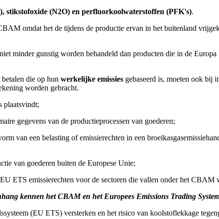
, stikstofoxide (N2O) en perfluorkoolwaterstoffen (PFK's)
.
CBAM omdat het de tijdens de productie ervan in het buitenland vrijge
 niet minder gunstig worden behandeld dan producten die in de Europa
betalen die op hun
werkelijke emissies
gebaseerd is, moeten ook bij 
rekening worden gebracht.
 plaatsvindt;
rimaire gegevens van de productieprocessen van goederen;
de vorm van een belasting of emissierechten in een broeikasgasemissieha
ductie van goederen buiten de Europese Unie;
e EU ETS emissierechten voor de sectoren die vallen onder het CBAM
nhang kennen het CBAM en het Europees Emissions Trading Syste
ssysteem (EU ETS) versterken en het risico van koolstoflekkage tegen