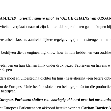
MHEID "priorità numero uno" in VALUE CHAINS van ORGAN
iteiten verplaatst naar of zijn kant-en-klare producten gaan inkopen bij
e arbeidskosten, aantrekkelijkere regelgeving (minder strenge milieu- 
e bedrijven die de engineering know-how in huis hebben en van oudsh
bedrijven en hun klanten flink onder druk gezet. Fabrieken en havens w
e slepen.
ers moet en uitbesteding dichter bij huis (near-shoring) een betere opti
de Europese Unie heeft besloten een belangrijke factor die productie i
 bedrijven.
ropees Parlement sluiten een voorlopig akkoord over het mechanism
t Europees Parlement een akkoord bereikt over het
Carbon Border 