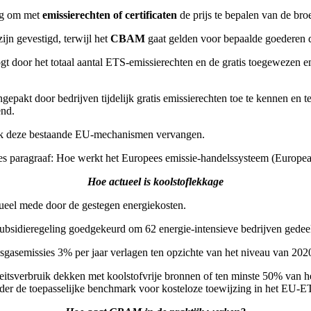
ng om met
emissierechten of certificaten
de prijs te bepalen van de bro
ijn gevestigd, terwijl het
CBAM
gaat gelden voor bepaalde goederen 
t door het totaal aantal ETS-emissierechten en de gratis toegewezen e
akt door bedrijven tijdelijk gratis emissierechten toe te kennen en te
end.
lijk deze bestaande EU-mechanismen vervangen.
es paragraaf: Hoe werkt het Europees emissie-handelssysteem (Europ
Hoe actueel is koolstoflekkage
ctueel mede door de gestegen energiekosten.
idieregeling goedgekeurd om 62 energie-intensieve bedrijven gedeeltel
sgasemissies 3% per jaar verlagen ten opzichte van het niveau van 202
itsverbruik dekken met koolstofvrije bronnen of ten minste 50% van het 
onder de toepasselijke benchmark voor kosteloze toewijzing in het EU-E