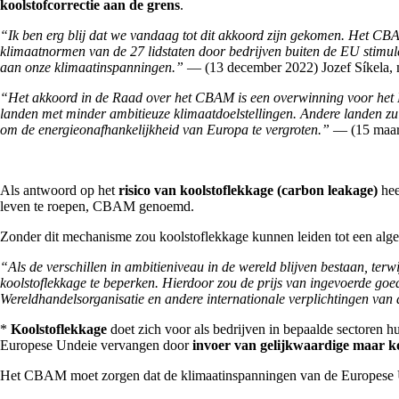
koolstofcorrectie aan de grens
.
“Ik ben erg blij dat we vandaag tot dit akkoord zijn gekomen. Het CB
klimaatnormen van de 27 lidstaten door bedrijven buiten de EU stimul
aan onze klimaatinspanningen.”
— (13 december 2022) Jozef Síkela, m
“Het akkoord in de Raad over het CBAM is een overwinning voor het Eu
landen met minder ambitieuze klimaatdoelstellingen. Andere landen zul
om de energieonafhankelijkheid van Europa te vergroten.”
— (15 maart
Als antwoord op het
risico van koolstoflekkage (carbon leakage)
hee
leven te roepen, CBAM genoemd.
Zonder dit mechanisme zou koolstoflekkage kunnen leiden tot een alg
“Als de verschillen in ambitieniveau in de wereld blijven bestaan, ter
koolstoflekkage te beperken. Hierdoor zou de prijs van ingevoerde goe
Wereldhandelsorganisatie en andere internationale verplichtingen va
*
Koolstoflekkage
doet zich voor als bedrijven in bepaalde sectoren 
Europese Undeie vervangen door
invoer van gelijkwaardige maar ko
Het CBAM moet zorgen dat de klimaatinspanningen van de Europese Un