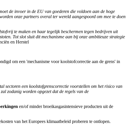
 moet de invoer in de EU van goederen die voldoen aan de hoge
n worden onze partners overal ter wereld aangespoord om mee te doen
ofvrij te maken en haar tegelijk beschermen tegen bedrijven uit
ten. Tot slot sluit dit mechanisme aan bij onze ambitieuze strategie
ciën en Herstel
digd om een 'mechanisme voor koolstofcorrectie aan de grens' in
l sectoren een koolstofgrenscorrectie voorstellen om het risico van
 zal zodanig worden opgezet dat de regels van de
perkingen
en/of minder broeikasgasintensieve producten uit de
osten van het Europees klimaatbeleid proberen te ontlopen.