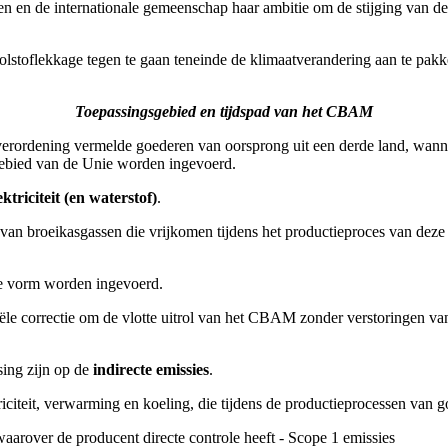
 en de internationale gemeenschap haar ambitie om de stijging van de 
lstoflekkage tegen te gaan teneinde de klimaatverandering aan te pak
Toepassingsgebied en tijdspad van het CBAM
verordening vermelde goederen van oorsprong uit een derde land, wann
egebied van de Unie worden ingevoerd.
ektriciteit (en waterstof)
.
van broeikasgassen die vrijkomen tijdens het productieproces van deze g
e vorm worden ingevoerd.
ële correctie om de vlotte uitrol van het CBAM zonder verstoringen va
sing zijn op de
indirecte emissies
.
triciteit, verwarming en koeling, die tijdens de productieprocessen van
waarover de producent directe controle heeft - Scope 1 emissies