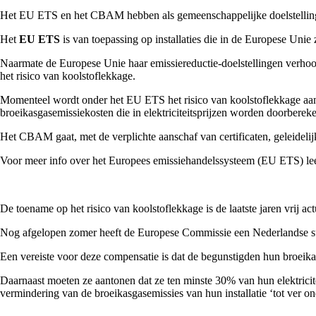
Het EU ETS en het CBAM hebben als gemeenschappelijke doelstelli
Het
EU ETS
is van toepassing op installaties die in de Europese Unie z
Naarmate de Europese Unie haar emissiereductie-doelstellingen verhoog
het risico van koolstoflekkage.
Momenteel wordt onder het EU ETS het risico van koolstoflekkage aangep
broeikasgasemissiekosten die in elektriciteitsprijzen worden doorberek
Het CBAM gaat, met de verplichte aanschaf van certificaten, geleide
Voor meer info over het Europees emissiehandelssysteem (EU ETS) le
De toename op het risico van koolstoflekkage is de laatste jaren vrij a
Nog afgelopen zomer heeft de Europese Commissie een Nederlandse subs
Een vereiste voor deze compensatie is dat de begunstigden hun broeika
Daarnaast moeten ze aantonen dat ze ten minste 30% van hun elektricite
vermindering van de broeikasgasemissies van hun installatie ‘tot ver 