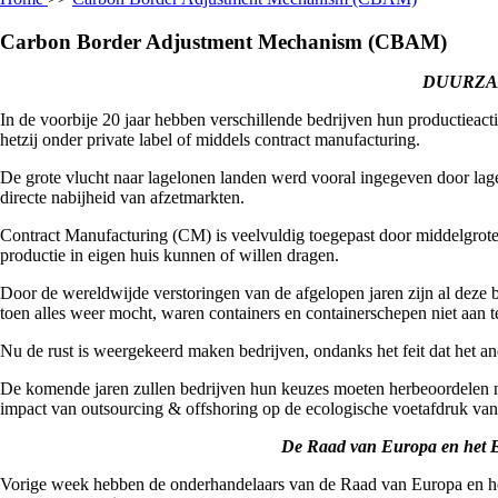
Carbon Border Adjustment Mechanism (CBAM)
DUURZAA
In de voorbije 20 jaar hebben verschillende bedrijven hun productieactiv
hetzij onder private label of middels contract manufacturing.
De grote vlucht naar lagelonen landen werd vooral ingegeven door lager
directe nabijheid van afzetmarkten.
Contract Manufacturing (CM) is veelvuldig toegepast door middelgrot
productie in eigen huis kunnen of willen dragen.
Door de wereldwijde verstoringen van de afgelopen jaren zijn al deze 
toen alles weer mocht, waren containers en containerschepen niet aan t
Nu de rust is weergekeerd maken bedrijven, ondanks het feit dat het and
De komende jaren zullen bedrijven hun keuzes moeten herbeoordelen nu 
impact van outsourcing & offshoring op de ecologische voetafdruk van
De Raad van Europa en het Eu
Vorige week hebben de onderhandelaars van de Raad van Europa en he