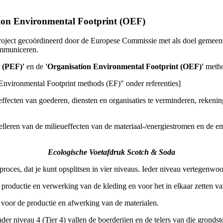
ion Environmental Footprint (OEF)
project gecoördineerd door de Europese Commissie met als doel gemeen
ommuniceren.
 (PEF)'
en de
'Organisation Environmental Footprint (OEF)'
metho
Environmental Footprint methods (EF)" onder referenties]
ecten van goederen, diensten en organisaties te verminderen, rekening
delleren van de milieueffecten van de materiaal-/energiestromen en de e
Ecologische Voetafdruk Scotch & Soda
oces, dat je kunt opsplitsen in vier niveaus. Ieder niveau vertegenwoo
productie en verwerking van de kleding en voor het in elkaar zetten van
n voor de productie en afwerking van de materialen.
er niveau 4 (Tier 4) vallen de boerderijen en de telers van die grondst