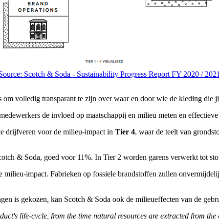
Source: Scotch & Soda - Sustainability Progress Report FY 2020 / 202
 om volledig transparant te zijn over waar en door wie de kleding die j
 medewerkers de invloed op maatschappij en milieu meten en effectieve 
te drijfveren voor de milieu-impact in
Tier 4
, waar de teelt van gronds
Scotch & Soda, goed voor 11%. In Tier 2 worden garens verwerkt tot st
de milieu-impact. Fabrieken op fossiele brandstoffen zullen onvermijdeli
en is gekozen, kan Scotch & Soda ook de milieueffecten van de gebru
duct's life-cycle, from the time natural resources are extracted from t