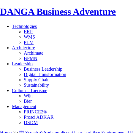
DANGA Business Adventure
Technologies
ERP
WMS
PLM
Architecture
Archimate
BPMN
Leadership
Business Leadership
Digital Transformation
Supply Chain
Sustainability
Cultuur - Toerisme
Wijn
Bier
Management
PRINCE2®
Prosci ADKAR
DSDM
Home
>>
🌁 Scotch & Soda publiceert haar jaarlijkse Environmental P