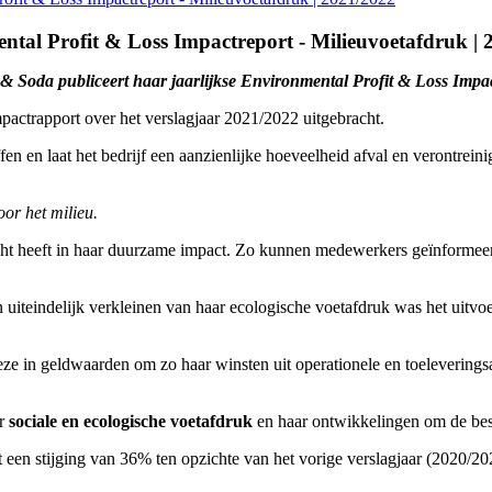
ental Profit & Loss Impactreport - Milieuvoetafdruk |
& Soda publiceert haar jaarlijkse Environmental Profit & Loss Impa
actrapport over het verslagjaar 2021/2022 uitgebracht.
 en laat het bedrijf een aanzienlijke hoeveelheid afval en verontreini
or het milieu.
cht heeft in haar duurzame impact. Zo kunnen medewerkers geïnformeer
en uiteindelijk verkleinen van haar ecologische voetafdruk was het uit
eze in geldwaarden om zo haar winsten uit operationele en toeleveringsac
ar
sociale en ecologische voetafdruk
en haar ontwikkelingen om de bes
met een stijging van 36% ten opzichte van het vorige verslagjaar (2020