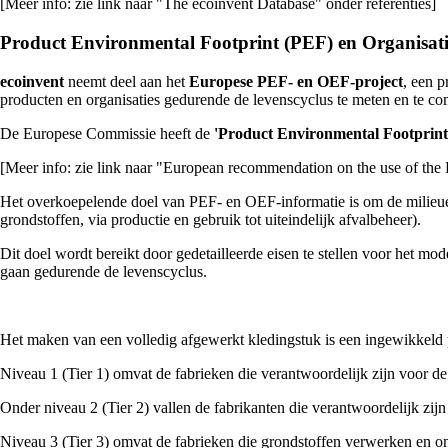
[Meer info: zie link naar "The ecoinvent Database" onder referenties]
Product Environmental Footprint (PEF) en Organisat
ecoinvent
neemt deel aan het
Europese PEF- en OEF-project
, een 
producten en organisaties gedurende de levenscyclus te meten en te c
De Europese Commissie heeft de
'Product Environmental Footprint
[Meer info: zie link naar "European recommendation on the use of the 
Het overkoepelende doel van PEF- en OEF-informatie is om de milieueff
grondstoffen, via productie en gebruik tot uiteindelijk afvalbeheer).
Dit doel wordt bereikt door gedetailleerde eisen te stellen voor het mo
gaan gedurende de levenscyclus.
Het maken van een volledig afgewerkt kledingstuk is een ingewikkeld pr
Niveau 1 (Tier 1) omvat de fabrieken die verantwoordelijk zijn voor de 
Onder niveau 2 (Tier 2) vallen de fabrikanten die verantwoordelijk zij
Niveau 3 (Tier 3) omvat de fabrieken die grondstoffen verwerken en ond