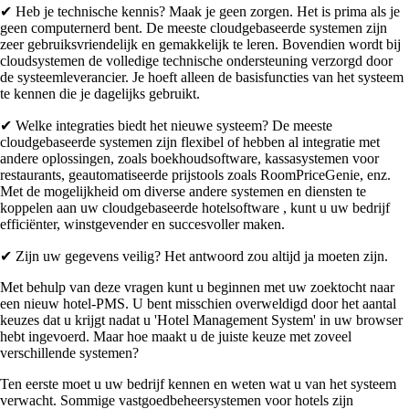
✔ Heb je technische kennis? Maak je geen zorgen. Het is prima als je
geen computernerd bent. De meeste cloudgebaseerde systemen zijn
zeer gebruiksvriendelijk en gemakkelijk te leren. Bovendien wordt bij
cloudsystemen de volledige technische ondersteuning verzorgd door
de systeemleverancier. Je hoeft alleen de basisfuncties van het systeem
te kennen die je dagelijks gebruikt.
✔ Welke integraties biedt het nieuwe systeem? De meeste
cloudgebaseerde systemen zijn flexibel of hebben al integratie met
andere oplossingen, zoals boekhoudsoftware, kassasystemen voor
restaurants, geautomatiseerde prijstools zoals RoomPriceGenie, enz.
Met de mogelijkheid om diverse andere systemen en diensten te
koppelen aan uw cloudgebaseerde hotelsoftware , kunt u uw bedrijf
efficiënter, winstgevender en succesvoller maken.
✔ Zijn uw gegevens veilig? Het antwoord zou altijd ja moeten zijn.
Met behulp van deze vragen kunt u beginnen met uw zoektocht naar
een nieuw hotel-PMS. U bent misschien overweldigd door het aantal
keuzes dat u krijgt nadat u 'Hotel Management System' in uw browser
hebt ingevoerd. Maar hoe maakt u de juiste keuze met zoveel
verschillende systemen?
Ten eerste moet u uw bedrijf kennen en weten wat u van het systeem
verwacht. Sommige vastgoedbeheersystemen voor hotels zijn