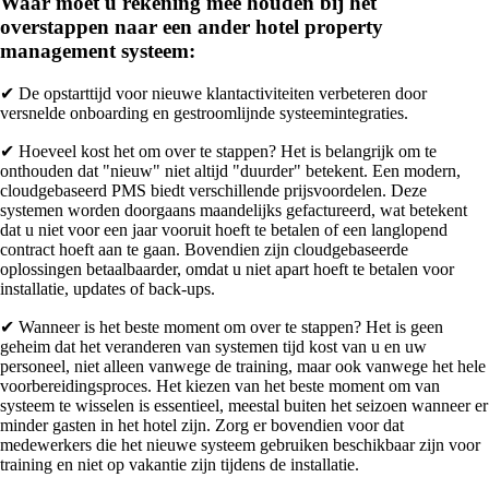
Waar moet u rekening mee houden bij het
overstappen naar een ander hotel property
management systeem:
✔ De opstarttijd voor nieuwe klantactiviteiten verbeteren door
versnelde onboarding en gestroomlijnde systeemintegraties.
✔ Hoeveel kost het om over te stappen? Het is belangrijk om te
onthouden dat "nieuw" niet altijd "duurder" betekent. Een modern,
cloudgebaseerd PMS biedt verschillende prijsvoordelen. Deze
systemen worden doorgaans maandelijks gefactureerd, wat betekent
dat u niet voor een jaar vooruit hoeft te betalen of een langlopend
contract hoeft aan te gaan. Bovendien zijn cloudgebaseerde
oplossingen betaalbaarder, omdat u niet apart hoeft te betalen voor
installatie, updates of back-ups.
✔ Wanneer is het beste moment om over te stappen? Het is geen
geheim dat het veranderen van systemen tijd kost van u en uw
personeel, niet alleen vanwege de training, maar ook vanwege het hele
voorbereidingsproces. Het kiezen van het beste moment om van
systeem te wisselen is essentieel, meestal buiten het seizoen wanneer er
minder gasten in het hotel zijn. Zorg er bovendien voor dat
medewerkers die het nieuwe systeem gebruiken beschikbaar zijn voor
training en niet op vakantie zijn tijdens de installatie.