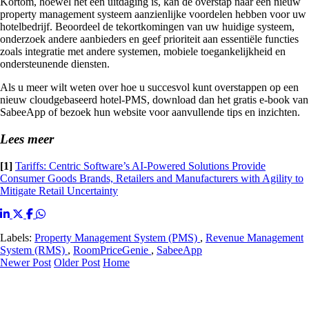
Kortom, hoewel het een uitdaging is, kan de overstap naar een nieuw
property management systeem aanzienlijke voordelen hebben voor uw
hotelbedrijf. Beoordeel de tekortkomingen van uw huidige systeem,
onderzoek andere aanbieders en geef prioriteit aan essentiële functies
zoals integratie met andere systemen, mobiele toegankelijkheid en
ondersteunende diensten.
Als u meer wilt weten over hoe u succesvol kunt overstappen op een
nieuw cloudgebaseerd hotel-PMS, download dan het gratis e-book van
SabeeApp of bezoek hun website voor aanvullende tips en inzichten.
Lees meer
[1]
Tariffs: Centric Software’s AI-Powered Solutions Provide
Consumer Goods Brands, Retailers and Manufacturers with Agility to
Mitigate Retail Uncertainty
Labels:
Property Management System (PMS)
,
Revenue Management
System (RMS)
,
RoomPriceGenie
,
SabeeApp
Newer Post
Older Post
Home