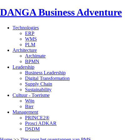
DANGA Business Adventure
Technologies
ERP
WMS
PLM
Architecture
Archimate
BPMN
Leadership
Business Leadership
Digital Transformation
Supply Chain
Sustainability
Cultuur - Toerisme
Wijn
Bier
Management
PRINCE2®
Prosci ADKAR
DSDM
Home
>>
Tips voor het overstappen van PMS