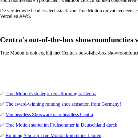
voorraadniveaus en producten, waardoor ze zich kunnen concentreren op
De vernieuwde headless tech-stack van True Motion omvat eveneens een
Vercel en AWS.
Centra's out-of-the-box showroomfuncties
True Motion is ook erg blij met Centra's out-of-the-box showroomfuncti
✅
True Motion's strategic replatforming to Centra
✅
The award-winning running shoe sensation from Germany!
✅
Van headless Shopware naar headless Centra
✅
True Motion startet im Frühsommer in Deutschland durch
✅
Running Start-up True Motion kommt ins Laufen