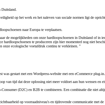
 Duitsland.
 veiligheid op het werk en het naleven van sociale normen ligt de opric
dloopschoenen naar Europa te verplaatsen.
naar de mogelijkheden om onze hardloopschoenen in Duitsland of in ie
 hardloopschoenen te produceren zijn hier momenteel nog niet beschik
en onze ecologische voetafdruk continu te verkleinen. ”
rst was gestart met een Wordpress-website met een eCommerce plug-in.
rloop van tijd dat deze oplossing niet meer voldoet aan hun wensen en ei
o-Consumer (D2C) en B2B te combineren. Een combinatie die niet altijd
ichtbaarheid op voorraadniveau's en tijdrovende communicatie met de 