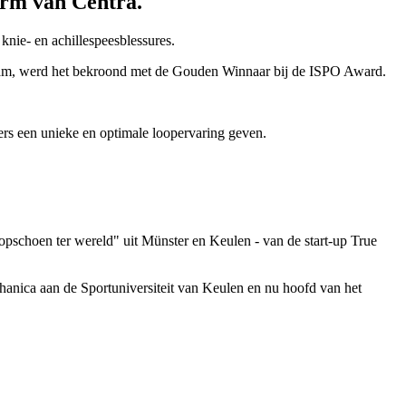
orm van Centra.
knie- en achillespeesblessures.
wam, werd het bekroond met de Gouden Winnaar bij de ISPO Award.
ers een unieke en optimale loopervaring geven.
oopschoen ter wereld" uit Münster en Keulen - van de start-up True
hanica aan de Sportuniversiteit van Keulen en nu hoofd van het