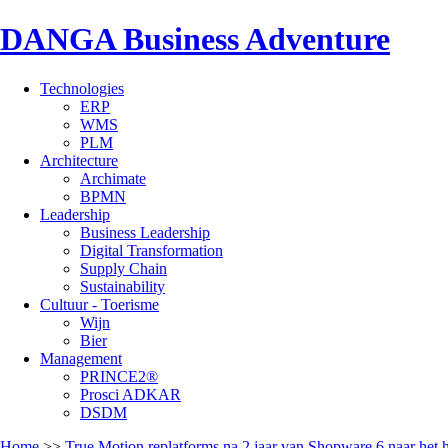
DANGA Business Adventure
Technologies
ERP
WMS
PLM
Architecture
Archimate
BPMN
Leadership
Business Leadership
Digital Transformation
Supply Chain
Sustainability
Cultuur - Toerisme
Wijn
Bier
Management
PRINCE2®
Prosci ADKAR
DSDM
Home
>>
True Motion replatforms na 2 jaar van Shopware 6 naar het