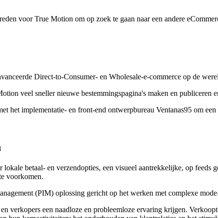
e reden voor True Motion om op zoek te gaan naar een andere eCommerc
geavanceerde Direct-to-Consumer- en Wholesale-e-commerce op de werel
otion veel sneller nieuwe bestemmingspagina's maken en publiceren e
met het implementatie- en front-end ontwerpbureau Ventanas95 om ee
n
 lokale betaal- en verzendopties, een visueel aantrekkelijke, op feeds
 te voorkomen.
Management (PIM) oplossing gericht op het werken met complexe mode- 
s en verkopers een naadloze en probleemloze ervaring krijgen. Verkoop