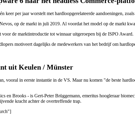
opware 6 naar het headless Commerce-platf
én keer per jaar worstelt met hardloopgerelateerde aandoeningen, zoals 
evos, op de markt in juli 2019. Al voordat het model op de markt k
 voor de marktintroductie tot winnaar uitgeroepen bij de ISPO Award.
dlopers motiveert dagelijks de medewerkers van het bedrijf om hardlop
ant uit Keulen / Münster
aan, vooral in eerste instantie in de VS. Maar nu komen "de beste hardl
ics en Brooks - is Gert-Peter Brüggemann, emeritus hoogleraar biomec
jvende kracht achter de overtreffende trap.
urch"]