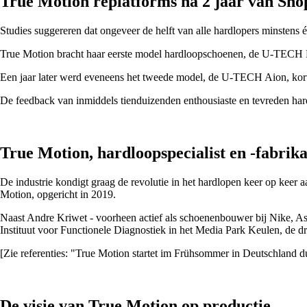
True Motion replatforms na 2 jaar van Sh
Studies suggereren dat ongeveer de helft van alle hardlopers minstens é
True Motion bracht haar eerste model hardloopschoenen, de U-TECH N
Een jaar later werd eveneens het tweede model, de U-TECH Aion, kort
De feedback van inmiddels tienduizenden enthousiaste en tevreden har
True Motion, hardloopspecialist en -fabrik
De industrie kondigt graag de revolutie in het hardlopen keer op keer 
Motion, opgericht in 2019.
Naast Andre Kriwet - voorheen actief als schoenenbouwer bij Nike, As
Instituut voor Functionele Diagnostiek in het Media Park Keulen, de dri
[Zie referenties: "True Motion startet im Frühsommer in Deutschland d
De visie van True Motion op productie