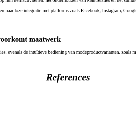
 hun kernactiviteiten: het onderhouden van klantrelaties en het stimu
 naadloze integratie met platforms zoals Facebook, Instagram, Google
 voorkomt maatwerk
es, evenals de intuïtieve bediening van modeproductvarianten, zoals ma
References