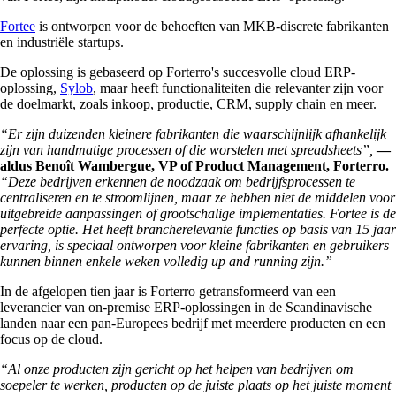
Fortee
is ontworpen voor de behoeften van MKB-discrete fabrikanten
en industriële startups.
De oplossing is gebaseerd op Forterro's succesvolle cloud ERP-
oplossing,
Sylob
, maar heeft functionaliteiten die relevanter zijn voor
de doelmarkt, zoals inkoop, productie, CRM, supply chain en meer.
“Er zijn duizenden kleinere fabrikanten die waarschijnlijk afhankelijk
zijn van handmatige processen of die worstelen met spreadsheets”,
—
aldus Benoît Wambergue, VP of Product Management, Forterro.
“Deze bedrijven erkennen de noodzaak om bedrijfsprocessen te
centraliseren en te stroomlijnen, maar ze hebben niet de middelen voor
uitgebreide aanpassingen of grootschalige implementaties. Fortee is de
perfecte optie. Het heeft brancherelevante functies op basis van 15 jaar
ervaring, is speciaal ontworpen voor kleine fabrikanten en gebruikers
kunnen binnen enkele weken volledig up and running zijn.”
In de afgelopen tien jaar is Forterro getransformeerd van een
leverancier van on-premise ERP-oplossingen in de Scandinavische
landen naar een pan-Europees bedrijf met meerdere producten en een
focus op de cloud.
“Al onze producten zijn gericht op het helpen van bedrijven om
soepeler te werken, producten op de juiste plaats op het juiste moment