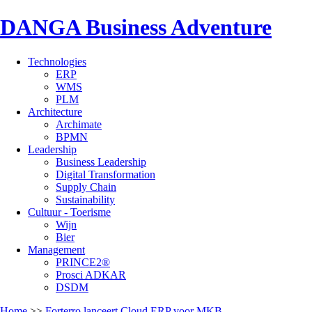
DANGA Business Adventure
Technologies
ERP
WMS
PLM
Architecture
Archimate
BPMN
Leadership
Business Leadership
Digital Transformation
Supply Chain
Sustainability
Cultuur - Toerisme
Wijn
Bier
Management
PRINCE2®
Prosci ADKAR
DSDM
Home
>>
Forterro lanceert Cloud ERP voor MKB