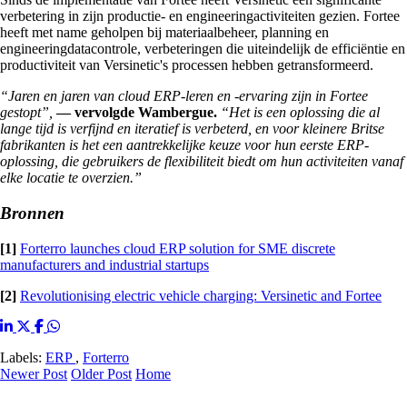
verbetering in zijn productie- en engineeringactiviteiten gezien. Fortee
heeft met name geholpen bij materiaalbeheer, planning en
engineeringdatacontrole, verbeteringen die uiteindelijk de efficiëntie en
productiviteit van Versinetic's processen hebben getransformeerd.
“Jaren en jaren van cloud ERP-leren en -ervaring zijn in Fortee
gestopt”,
— vervolgde Wambergue.
“Het is een oplossing die al
lange tijd is verfijnd en iteratief is verbeterd, en voor kleinere Britse
fabrikanten is het een aantrekkelijke keuze voor hun eerste ERP-
oplossing, die gebruikers de flexibiliteit biedt om hun activiteiten vanaf
elke locatie te overzien.”
Bronnen
[1]
Forterro launches cloud ERP solution for SME discrete
manufacturers and industrial startups
[2]
Revolutionising electric vehicle charging: Versinetic and Fortee
Labels:
ERP
,
Forterro
Newer Post
Older Post
Home