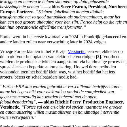
te krijgen en mensen te helpen slimmere, op data gebaseerde
beslissingen te nemen”,
— aldus Steve Fearon, President, Northern
Europe, Forterro.
“Kleinere fabrikanten moeten digitale
transformatie net zo goed aanpakken als ondernemingen, maar het
kan een nog grotere uitdaging voor hen zijn. Fortee helpt op die reis en
kan hun operationele efficiëntie transformeren.”
Fortee werd in het eerste kwartaal van 2024 in Frankrijk gelanceerd en
andere landen zullen naar verwachting later in 2024 volgen.
Vroege Fortee-klanten in het VK zijn
Versinetic
, een wereldleider op
de markt voor het opladen van elektrische voertuigen
[2]
. Voorheen
werden de productieactiviteiten aangestuurd via handmatige processen,
spreadsheets en beperkte automatisering. Hoewel deze methoden
volstonden toen het bedrijf klein was, wist het bedrijf dat het iets
groters, beters en schaalbaarders nodig had.
“Fortee ERP kan worden gebruikt in verschillende bedrijfssectoren,
maar het is geschikt voor elektronica omdat de complexiteit van
gegevens eenvoudig kan worden beheerd met de open
(cloud)benadering”,
— aldus Ritchie Perry, Production Engineer,
Versinetic.
“Fortee zal een cruciale rol spelen naarmate we groeien
en automatisering willen maximaliseren en handmatige interventie
willen verwijderen.”
Sinds de implementatie van Fortee heeft Versinetic een significante