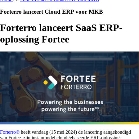
Forterro lanceert Cloud ERP voor MKB
Forterro lanceert SaaS ERP-
oplossing Fortee
Forterro®
heeft vandaag (15 mei 2024) de lancering aangekondigd
van Fortee, zijn instapmodel cloudgebaseerde ERP-oplossing.