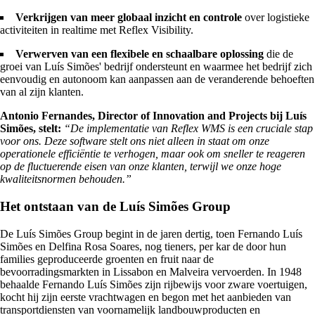
Verkrijgen van meer globaal inzicht en controle
over logistieke
activiteiten in realtime met Reflex Visibility.
Verwerven van een flexibele en schaalbare oplossing
die de
groei van Luís Simões' bedrijf ondersteunt en waarmee het bedrijf zich
eenvoudig en autonoom kan aanpassen aan de veranderende behoeften
van al zijn klanten.
Antonio Fernandes, Director of Innovation and Projects bij Luís
Simões, stelt:
“De implementatie van Reflex WMS is een cruciale stap
voor ons. Deze software stelt ons niet alleen in staat om onze
operationele efficiëntie te verhogen, maar ook om sneller te reageren
op de fluctuerende eisen van onze klanten, terwijl we onze hoge
kwaliteitsnormen behouden.”
Het ontstaan van de Luís Simões Group
De Luís Simões Group begint in de jaren dertig, toen Fernando Luís
Simões en Delfina Rosa Soares, nog tieners, per kar de door hun
families geproduceerde groenten en fruit naar de
bevoorradingsmarkten in Lissabon en Malveira vervoerden. In 1948
behaalde Fernando Luís Simões zijn rijbewijs voor zware voertuigen,
kocht hij zijn eerste vrachtwagen en begon met het aanbieden van
transportdiensten van voornamelijk landbouwproducten en