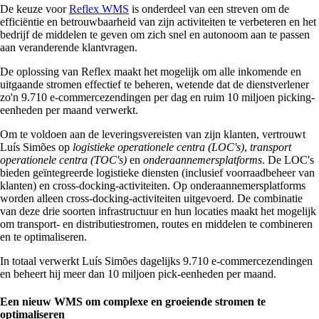
De keuze voor
Reflex WMS
is onderdeel van een streven om de
efficiëntie en betrouwbaarheid van zijn activiteiten te verbeteren en het
bedrijf de middelen te geven om zich snel en autonoom aan te passen
aan veranderende klantvragen.
De oplossing van Reflex maakt het mogelijk om alle inkomende en
uitgaande stromen effectief te beheren, wetende dat de dienstverlener
zo'n 9.710 e-commercezendingen per dag en ruim 10 miljoen picking-
eenheden per maand verwerkt.
Om te voldoen aan de leveringsvereisten van zijn klanten, vertrouwt
Luís Simões op
logistieke operationele centra (LOC's)
,
transport
operationele centra (TOC's)
en
onderaannemersplatforms
. De LOC's
bieden geïntegreerde logistieke diensten (inclusief voorraadbeheer van
klanten) en cross-docking-activiteiten. Op onderaannemersplatforms
worden alleen cross-docking-activiteiten uitgevoerd. De combinatie
van deze drie soorten infrastructuur en hun locaties maakt het mogelijk
om transport- en distributiestromen, routes en middelen te combineren
en te optimaliseren.
In totaal verwerkt Luís Simões dagelijks 9.710 e-commercezendingen
en beheert hij meer dan 10 miljoen pick-eenheden per maand.
Een nieuw WMS om complexe en groeiende stromen te
optimaliseren