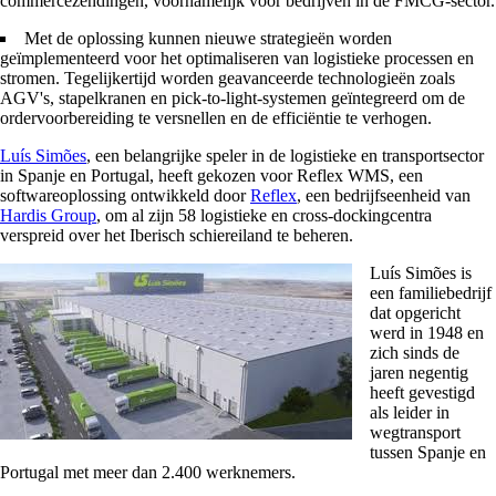
commercezendingen, voornamelijk voor bedrijven in de FMCG-sector.
Met de oplossing kunnen nieuwe strategieën worden
geïmplementeerd voor het optimaliseren van logistieke processen en
stromen. Tegelijkertijd worden geavanceerde technologieën zoals
AGV's, stapelkranen en pick-to-light-systemen geïntegreerd om de
ordervoorbereiding te versnellen en de efficiëntie te verhogen.
Luís Simões
, een belangrijke speler in de logistieke en transportsector
in Spanje en Portugal, heeft gekozen voor Reflex WMS, een
softwareoplossing ontwikkeld door
Reflex
, een bedrijfseenheid van
Hardis Group
, om al zijn 58 logistieke en cross-dockingcentra
verspreid over het Iberisch schiereiland te beheren.
Luís Simões is
een familiebedrijf
dat opgericht
werd in 1948 en
zich sinds de
jaren negentig
heeft gevestigd
als leider in
wegtransport
tussen Spanje en
Portugal met meer dan 2.400 werknemers.