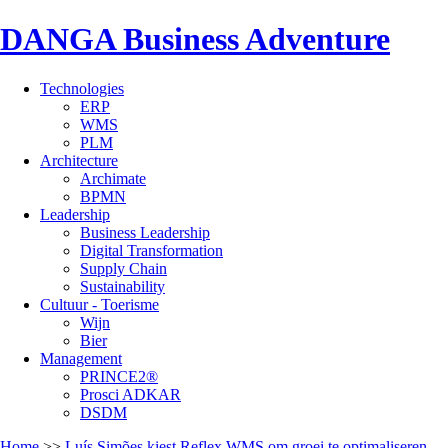
DANGA Business Adventure
Technologies
ERP
WMS
PLM
Architecture
Archimate
BPMN
Leadership
Business Leadership
Digital Transformation
Supply Chain
Sustainability
Cultuur - Toerisme
Wijn
Bier
Management
PRINCE2®
Prosci ADKAR
DSDM
Home
>>
Luís Simões kiest Reflex WMS om groei te optimaliseren