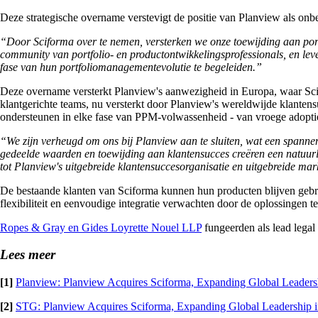
Deze strategische overname verstevigt de positie van Planview als onb
“Door Sciforma over te nemen, versterken we onze toewijding aan po
community van portfolio- en productontwikkelingsprofessionals, en lev
fase van hun portfoliomanagementevolutie te begeleiden.”
Deze overname versterkt Planview's aanwezigheid in Europa, waar Sci
klantgerichte teams, nu versterkt door Planview's wereldwijde klanten
ondersteunen in elke fase van PPM-volwassenheid - van vroege adopti
“We zijn verheugd om ons bij Planview aan te sluiten, wat een spann
gedeelde waarden en toewijding aan klantensucces creëren een natuurli
tot Planview's uitgebreide klantensuccesorganisatie en uitgebreide ma
De bestaande klanten van Sciforma kunnen hun producten blijven gebr
flexibiliteit en eenvoudige integratie verwachten door de oplossingen t
Ropes & Gray en Gides Loyrette Nouel LLP
fungeerden als lead legal
Lees meer
[1]
Planview: Planview Acquires Sciforma, Expanding Global Leadersh
[2]
STG: Planview Acquires Sciforma, Expanding Global Leadership i