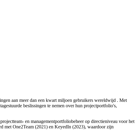
singen aan meer dan een kwart miljoen gebruikers wereldwijd . Met
gestuurde beslissingen te nemen over hun projectportfolio's,
ls projectteam- en managementportfoliobeheer op directieniveau voor het
seerd met One2Team (2021) en KeyedIn (2023), waardoor zijn