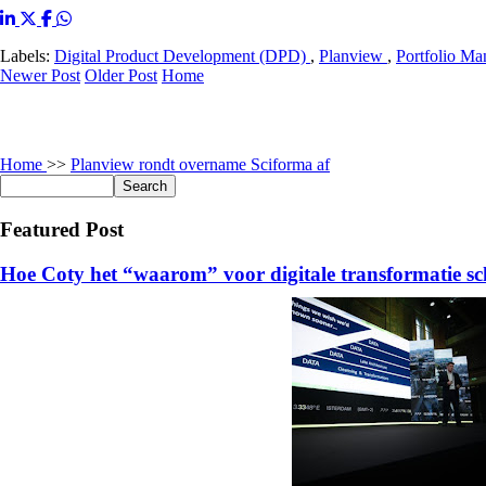
Labels:
Digital Product Development (DPD)
,
Planview
,
Portfolio M
Newer Post
Older Post
Home
Home
>>
Planview rondt overname Sciforma af
Featured Post
Hoe Coty het “waarom” voor digitale transformatie sc