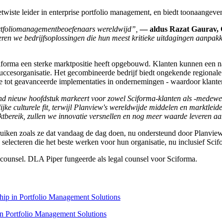
etwiste leider in enterprise portfolio management, en biedt toonaange
rtfoliomanagementbeoefenaars wereldwijd”,
— aldus Razat Gaurav,
eren we bedrijfsoplossingen die hun meest kritieke uitdagingen aanpak
forma een sterke marktpositie heeft opgebouwd. Klanten kunnen een na
succesorganisatie. Het gecombineerde bedrijf biedt ongekende regional
e tot geavanceerde implementaties in ondernemingen - waardoor klant
end nieuw hoofdstuk markeert voor zowel Sciforma-klanten als -medewe
jke culturele fit, terwijl Planview's wereldwijde middelen en marktlei
rktbereik, zullen we innovatie versnellen en nog meer waarde leveren a
uiken zoals ze dat vandaag de dag doen, nu ondersteund door Planview
e selecteren die het beste werken voor hun organisatie, nu inclusief Sc
 counsel. DLA Piper fungeerde als legal counsel voor Sciforma.
ip in Portfolio Management Solutions
n Portfolio Management Solutions