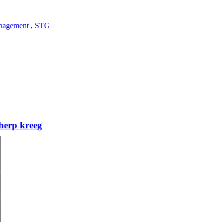
anagement
,
STG
herp kreeg