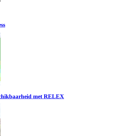
ess
eschikbaarheid met RELEX