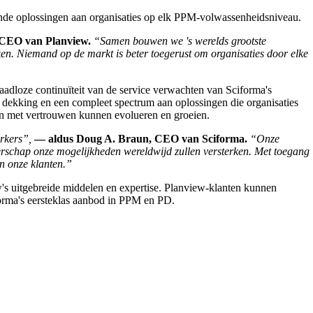
vende oplossingen aan organisaties op elk PPM-volwassenheidsniveau.
 CEO van Planview.
“Samen bouwen we 's werelds grootste
ken. Niemand op de markt is beter toegerust om organisaties door elke
adloze continuïteit van de service verwachten van Sciforma's
e dekking en een compleet spectrum aan oplossingen die organisaties
en met vertrouwen kunnen evolueren en groeien.
rkers”,
— aldus Doug A. Braun, CEO van Sciforma.
“Onze
derschap onze mogelijkheden wereldwijd zullen versterken. Met toegang
an onze klanten.”
's uitgebreide middelen en expertise. Planview-klanten kunnen
iforma's eersteklas aanbod in PPM en PD.