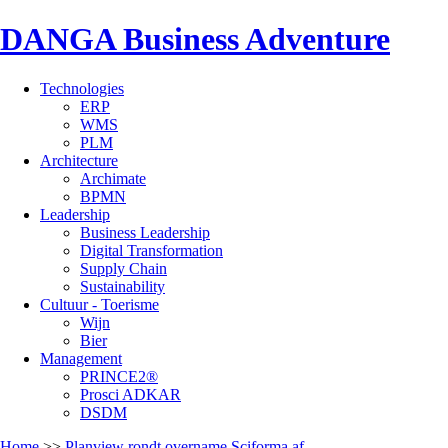
DANGA Business Adventure
Technologies
ERP
WMS
PLM
Architecture
Archimate
BPMN
Leadership
Business Leadership
Digital Transformation
Supply Chain
Sustainability
Cultuur - Toerisme
Wijn
Bier
Management
PRINCE2®
Prosci ADKAR
DSDM
Home
>>
Planview rondt overname Sciforma af