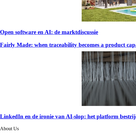
Open software en AI: de marktdiscussie
Fairly Made: when traceability becomes a product capa
LinkedIn en de ironie van AI-slop: het platform bestrijd
About Us