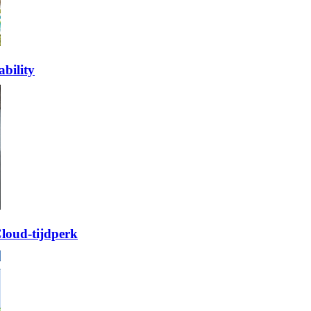
bility
Cloud-tijdperk