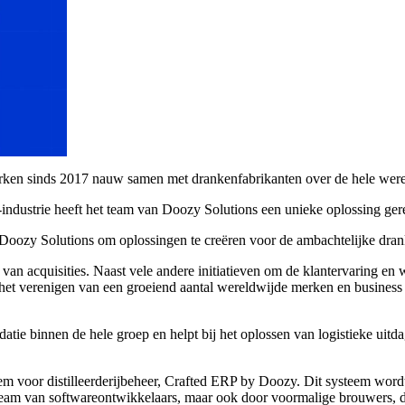
erken sinds 2017 nauw samen met drankenfabrikanten over de hele were
ie-industrie heeft het team van Doozy Solutions een unieke oplossing ge
an Doozy Solutions om oplossingen te creëren voor de ambachtelijke dra
van acquisities. Naast vele andere initiatieven om de klantervaring en 
: het verenigen van een groeiend aantal wereldwijde merken en business
atie binnen de hele groep en helpt bij het oplossen van logistieke ui
em voor distilleerderijbeheer, Crafted ERP by Doozy. Dit systeem word
team van softwareontwikkelaars, maar ook door voormalige brouwers, dis