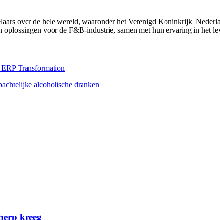
aars over de hele wereld, waaronder het Verenigd Koninkrijk, Nederla
an oplossingen voor de F&B-industrie, samen met hun ervaring in het l
l ERP Transformation
achtelijke alcoholische dranken
herp kreeg