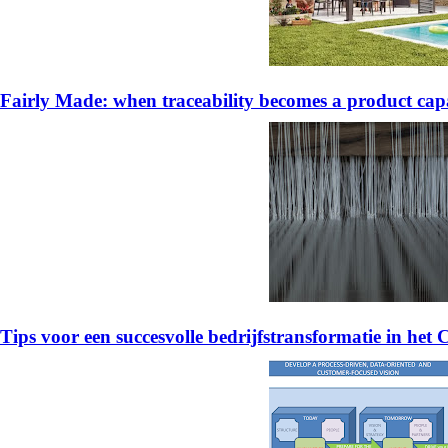
Fairly Made: when traceability becomes a product capa
Tips voor een succesvolle bedrijfstransformatie in het 