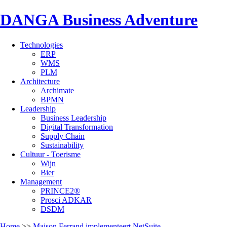
DANGA Business Adventure
Technologies
ERP
WMS
PLM
Architecture
Archimate
BPMN
Leadership
Business Leadership
Digital Transformation
Supply Chain
Sustainability
Cultuur - Toerisme
Wijn
Bier
Management
PRINCE2®
Prosci ADKAR
DSDM
Home
>>
Maison Ferrand implementeert NetSuite