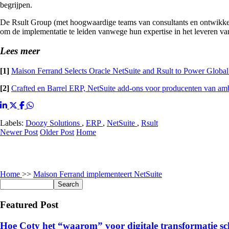
begrijpen.
De Rsult Group (met hoogwaardige teams van consultants en ontwikkel
om de implementatie te leiden vanwege hun expertise in het leveren v
Lees meer
[1]
Maison Ferrand Selects Oracle NetSuite and Rsult to Power Globa
[2]
Crafted en Barrel ERP, NetSuite add-ons voor producenten van amb
Labels:
Doozy Solutions
,
ERP
,
NetSuite
,
Rsult
Newer Post
Older Post
Home
Home
>>
Maison Ferrand implementeert NetSuite
Featured Post
Hoe Coty het “waarom” voor digitale transformatie sc