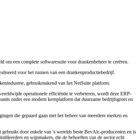
ld om een complete softwaresuite voor drankenbeheer te creëren.
realiseerd voor het runnen van een drankenproductiebedrijf.
nkenindustrie, gebruikmakend van het NetSuite platform.
wereldwijde operationele efficiëntie te verbeteren, wordt deze ERP-
 units onder een modern kernplatform dat duurzame bedrijfsgroei en
tdagingen die gepaard gaan met het beheer van meerdere merken en
t gebruikt door enkele van 's werelds beste BevAlc-producenten en is
tilleerders en wijnmakers, die de behoeften van de sector echt