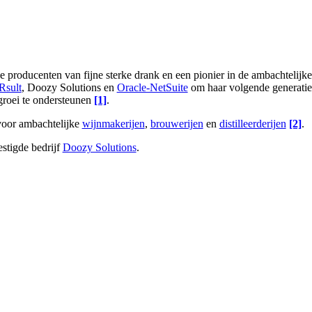
e producenten van fijne sterke drank en een pionier in de ambachtelijke
Rsult
, Doozy Solutions en
Oracle-NetSuite
om haar volgende generatie
groei te ondersteunen
[1]
.
voor ambachtelijke
wijnmakerijen
,
brouwerijen
en
distilleerderijen
[2]
.
stigde bedrijf
Doozy Solutions
.