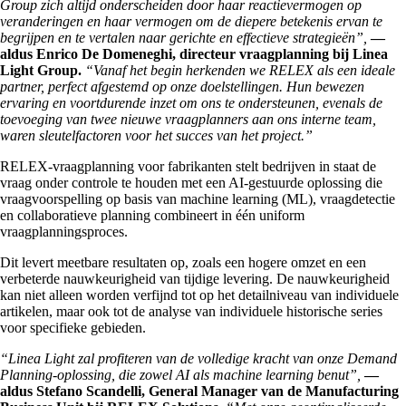
Group zich altijd onderscheiden door haar reactievermogen op
veranderingen en haar vermogen om de diepere betekenis ervan te
begrijpen en te vertalen naar gerichte en effectieve strategieën”,
—
aldus Enrico De Domeneghi, directeur vraagplanning bij Linea
Light Group.
“Vanaf het begin herkenden we RELEX als een ideale
partner, perfect afgestemd op onze doelstellingen. Hun bewezen
ervaring en voortdurende inzet om ons te ondersteunen, evenals de
toevoeging van twee nieuwe vraagplanners aan ons interne team,
waren sleutelfactoren voor het succes van het project.”
RELEX-vraagplanning voor fabrikanten stelt bedrijven in staat de
vraag onder controle te houden met een AI-gestuurde oplossing die
vraagvoorspelling op basis van machine learning (ML), vraagdetectie
en collaboratieve planning combineert in één uniform
vraagplanningsproces.
Dit levert meetbare resultaten op, zoals een hogere omzet en een
verbeterde nauwkeurigheid van tijdige levering. De nauwkeurigheid
kan niet alleen worden verfijnd tot op het detailniveau van individuele
artikelen, maar ook tot de analyse van individuele historische series
voor specifieke gebieden.
“Linea Light zal profiteren van de volledige kracht van onze Demand
Planning-oplossing, die zowel AI als machine learning benut”,
—
aldus Stefano Scandelli, General Manager van de Manufacturing