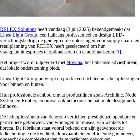
RELEX Solutions
heeft vandaag (3 juli 2025) bekendgemaakt dat
Linea Light Group
, een Italiaans professioneel en design LED-
verlichtingsbedrijf, de geïntegreerde oplossingen voor supply chain- en
retailplanning van RELEX heeft geselecteerd om hun
vraagplanningsproces te optimaliseren en te automatiseren
[1]
.
Het project wordt uitgevoerd met
Novalia
, het Italiaanse adviesbureau,
dat lokale ondersteuning biedt.
Linea Light Group ontwerpt en produceert lichttechnische oplossingen
voor binnen en buiten.
Hun professionele aanbod omvat productlijnen zoals Archiline, Node
System en Rubber, en omvat ook het iconische nationale designmerk
Stilnovo.
De lichtoplossingen van de groep verlichten prestigieuze openbare en
particuliere gebouwen, van woningen tot musea, van winkels tot
horeca. De fabrikant staat vooral bekend om zijn geavanceerde
ledtechnologie die kwaliteit, duurzaamheid en efficiëntie garandeert,
ongeacht de complexiteit van de te verlichten gebouwen.