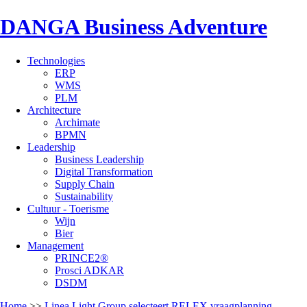
DANGA Business Adventure
Technologies
ERP
WMS
PLM
Architecture
Archimate
BPMN
Leadership
Business Leadership
Digital Transformation
Supply Chain
Sustainability
Cultuur - Toerisme
Wijn
Bier
Management
PRINCE2®
Prosci ADKAR
DSDM
Home
>>
Linea Light Group selecteert RELEX vraagplanning