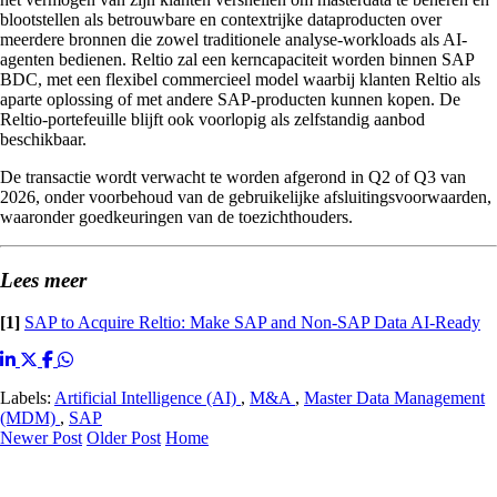
blootstellen als betrouwbare en contextrijke dataproducten over
meerdere bronnen die zowel traditionele analyse-workloads als AI-
agenten bedienen. Reltio zal een kerncapaciteit worden binnen SAP
BDC, met een flexibel commercieel model waarbij klanten Reltio als
aparte oplossing of met andere SAP-producten kunnen kopen. De
Reltio-portefeuille blijft ook voorlopig als zelfstandig aanbod
beschikbaar.
De transactie wordt verwacht te worden afgerond in Q2 of Q3 van
2026, onder voorbehoud van de gebruikelijke afsluitingsvoorwaarden,
waaronder goedkeuringen van de toezichthouders.
Lees meer
[1]
SAP to Acquire Reltio: Make SAP and Non-SAP Data AI-Ready
Labels:
Artificial Intelligence (AI)
,
M&A
,
Master Data Management
(MDM)
,
SAP
Newer Post
Older Post
Home