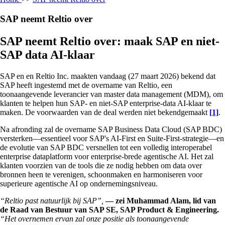
SAP neemt Reltio over
SAP neemt Reltio over: maak SAP en niet-
SAP data AI-klaar
SAP en en Reltio Inc. maakten vandaag (27 maart 2026) bekend dat
SAP heeft ingestemd met de overname van Reltio, een
toonaangevende leverancier van master data management (MDM), om
klanten te helpen hun SAP- en niet-SAP enterprise-data AI-klaar te
maken. De voorwaarden van de deal werden niet bekendgemaakt
[1]
.
Na afronding zal de overname SAP Business Data Cloud (SAP BDC)
versterken—essentieel voor SAP's AI-First en Suite-First-strategie—en
de evolutie van SAP BDC versnellen tot een volledig interoperabel
enterprise dataplatform voor enterprise-brede agentische AI. Het zal
klanten voorzien van de tools die ze nodig hebben om data over
bronnen heen te verenigen, schoonmaken en harmoniseren voor
superieure agentische AI op ondernemingsniveau.
“Reltio past natuurlijk bij SAP”,
— zei Muhammad Alam, lid van
de Raad van Bestuur van SAP SE, SAP Product & Engineering.
“Het overnemen ervan zal onze positie als toonaangevende