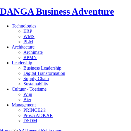
DANGA Business Adventure
Technologies
ERP
WMS
PLM
Architecture
Archimate
BPMN
Leadership
Business Leadership
Digital Transformation
Supply Chain
Sustainability
Cultuur - Toerisme
Wijn
Bier
Management
PRINCE2®
Prosci ADKAR
DSDM
Home
>>
SAP neemt Reltio over