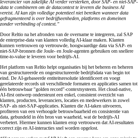
leverancier van zakelijke AI verder versterken, door SAP- en niet-SAP-
data te combineren om de datacontext te leveren die business AI
vereist. AI kan zijn volledige potentieel niet bereiken wanneer data
gefragmenteerd is over bedrijfseenheden, platforms en domeinen
zonder verbinding of context.”
Door Reltio na het afronden van de overname te integreren, zal SAP
de enterprise-data van klanten volledig AI-klaar maken. Klanten
kunnen vertrouwen op vertrouwde, hoogwaardige data via SAP- en
niet-SAP-bronnen die Joule- en Joule-agenten gebruiken om snellere
time-to-value te leveren voor bedrijfs-AI.
Het platform van Reltio helpt organisaties bij het beheren en beheren
van gestructureerde en ongestructureerde bedrijfsdata van begin tot
eind. De AI-gebaseerde entiteitsresolutie identificeert en voegt
gerelateerde records uit verschillende formaten en applicaties samen tot
één betrouwbaar "golden record"-contextsysteem. Het cloud-native,
AI-first ontwerp ondersteunt een enkel, consistent overzicht van
klanten, producten, leveranciers, locaties en medewerkers in zowel
SAP- als niet-SAP-applicaties. Klanten die AI-taken uitvoeren,
profiteren van een verhoogde betrouwbaarheid en consistentie van
data, gebundeld in één bron van waarheid, wat de bedrijfs-AI
verbetert. Hiermee kunnen klanten erop vertrouwen dat AI-resultaten
correct zijn en AI-interacties snel worden opgelost.