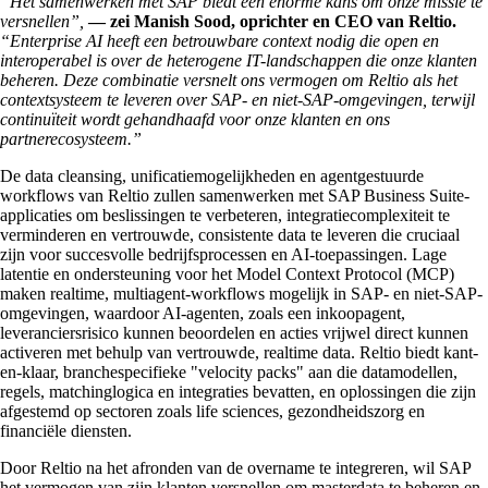
“Het samenwerken met SAP biedt een enorme kans om onze missie te
versnellen”,
— zei Manish Sood, oprichter en CEO van Reltio.
“Enterprise AI heeft een betrouwbare context nodig die open en
interoperabel is over de heterogene IT-landschappen die onze klanten
beheren. Deze combinatie versnelt ons vermogen om Reltio als het
contextsysteem te leveren over SAP- en niet-SAP-omgevingen, terwijl
continuïteit wordt gehandhaafd voor onze klanten en ons
partnerecosysteem.”
De data cleansing, unificatiemogelijkheden en agentgestuurde
workflows van Reltio zullen samenwerken met SAP Business Suite-
applicaties om beslissingen te verbeteren, integratiecomplexiteit te
verminderen en vertrouwde, consistente data te leveren die cruciaal
zijn voor succesvolle bedrijfsprocessen en AI-toepassingen. Lage
latentie en ondersteuning voor het Model Context Protocol (MCP)
maken realtime, multiagent-workflows mogelijk in SAP- en niet-SAP-
omgevingen, waardoor AI-agenten, zoals een inkoopagent,
leveranciersrisico kunnen beoordelen en acties vrijwel direct kunnen
activeren met behulp van vertrouwde, realtime data. Reltio biedt kant-
en-klaar, branchespecifieke "velocity packs" aan die datamodellen,
regels, matchinglogica en integraties bevatten, en oplossingen die zijn
afgestemd op sectoren zoals life sciences, gezondheidszorg en
financiële diensten.
Door Reltio na het afronden van de overname te integreren, wil SAP
het vermogen van zijn klanten versnellen om masterdata te beheren en