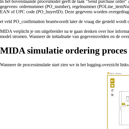
In het bovenstaande procesmodel geeft de taak "Send purchase order" a
gegevens: ordernummer (PO_number), regelnummer (POLine_itemNumber)
EAN of UPC code (PO_buyerID). Deze gegevens worden overgedragen aan
et veld PO_confirmation beantwoordt later de vraag die gesteld wordt
MIDA verplicht je om uitgebreider na te gaan denken over hoe informa
model stromen. Wanneer de initialisatie van gegevensvelden en de overd
MIDA simulatie ordering proces w
Wanneer de processimulatie start zien we in het logging-overzicht links 