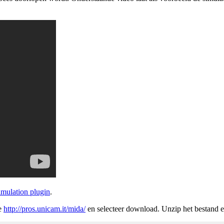
mulation plugin
.
te
http://pros.unicam.it/mida/
en selecteer download. Unzip het bestand e