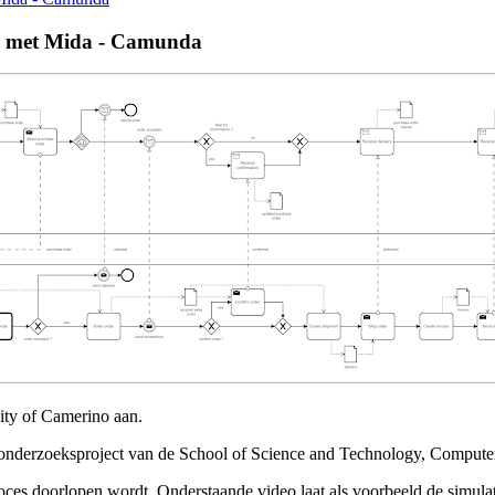
es met Mida - Camunda
ity of Camerino aan.
n onderzoeksproject van de School of Science and Technology, Compute
ces doorlopen wordt. Onderstaande video laat als voorbeeld de simulati