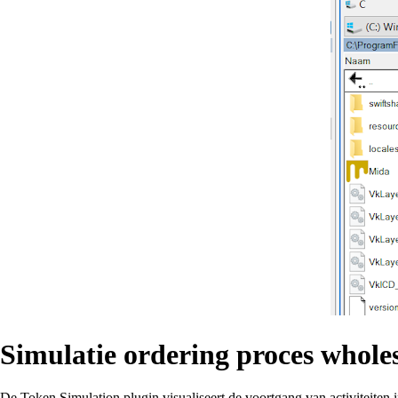
Simulatie ordering proces wholes
De Token Simulation plugin visualiseert de voortgang van activiteite