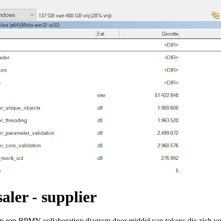
aler - supplier
n in een BPMN collaboration diagram door middel van tokens die zich 