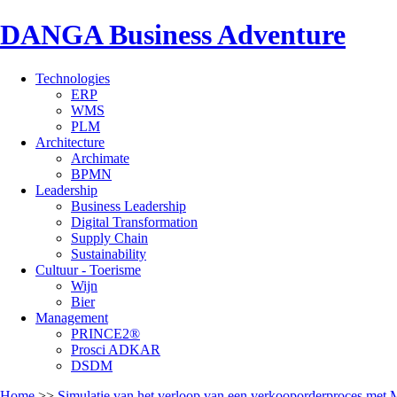
DANGA Business Adventure
Technologies
ERP
WMS
PLM
Architecture
Archimate
BPMN
Leadership
Business Leadership
Digital Transformation
Supply Chain
Sustainability
Cultuur - Toerisme
Wijn
Bier
Management
PRINCE2®
Prosci ADKAR
DSDM
Home
>>
Simulatie van het verloop van een verkooporderproces met