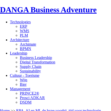
DANGA Business Adventure
Technologies
ERP
WMS
PLM
Architecture
Archimate
BPMN
Leadership
Business Leadership
Digital Transformation
Supply Chain
Sustainability
Cultuur - Toerisme
Wijn
Bier
Management
PRINCE2®
Prosci ADKAR
DSDM
Home
>>
RPA, AI en ML de hype voorbij, tijd voor technologie-