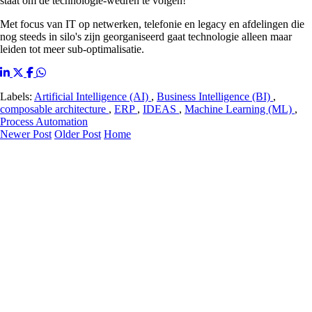
staat om de technologie-wedren te volgen!
Met focus van IT op netwerken, telefonie en legacy en afdelingen die
nog steeds in silo's zijn georganiseerd gaat technologie alleen maar
leiden tot meer sub-optimalisatie.
Labels:
Artificial Intelligence (AI)
,
Business Intelligence (BI)
,
composable architecture
,
ERP
,
IDEAS
,
Machine Learning (ML)
,
Process Automation
Newer Post
Older Post
Home