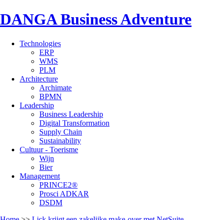
DANGA Business Adventure
Technologies
ERP
WMS
PLM
Architecture
Archimate
BPMN
Leadership
Business Leadership
Digital Transformation
Supply Chain
Sustainability
Cultuur - Toerisme
Wijn
Bier
Management
PRINCE2®
Prosci ADKAR
DSDM
Home
>>
Lick krijgt een zakelijke make-over met NetSuite