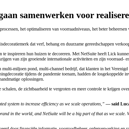
gaan samenwerken voor realisere
e processen, het optimaliseren van voorraadniveaus, het beter beheersen 
huisdecoratiemerk dat verf, behang en duurzame gereedschappen verkoop
 te inspireren hun huizen te decoreren. Met NetSuite heeft Lick kunne
krijgen van zijn groeiende internationale activiteiten en zijn voorraad- 
een multi-miljoen pond, multi-channel bedrijf, dat klanten in het Veren
ningdecoratie tijdens de pandemie toenam, hadden de losgekoppelde inv
 handmatige oplossingen.
e schalen, de zichtbaarheid te vergroten en meer controle te krijgen ove
d system to increase efficiency as we scale operations,”
— said Luca
and in the world, and NetSuite will be a big part of that as we scale. W
seerd door financiële informatie, voorraadbeheer, orderverwerking en r