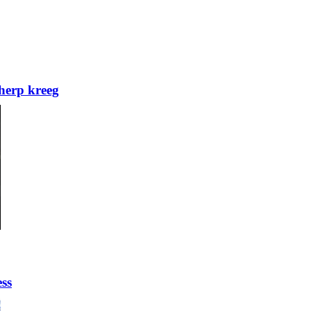
herp kreeg
ess