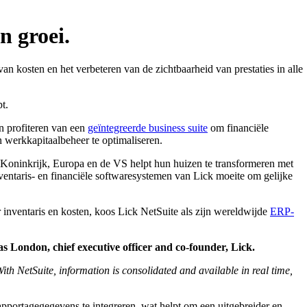
n groei.
van kosten en het verbeteren van de zichtbaarheid van prestaties in alle
t.
n profiteren van een
geïntegreerde business suite
om financiële
en werkkapitaalbeheer te optimaliseren.
igd Koninkrijk, Europa en de VS helpt hun huizen te transformeren met
entaris- en financiële softwaresystemen van Lick moeite om gelijke
r inventaris en kosten, koos Lick NetSuite als zijn wereldwijde
ERP-
s London, chief executive officer and co-founder, Lick.
ith NetSuite, information is consolidated and available in real time,
apportagegegevens te integreren, wat helpt om een uitgebreider en