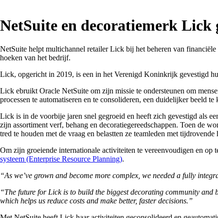
NetSuite en decoratiemerk Lick 
NetSuite helpt multichannel retailer Lick bij het beheren van financiël
hoeken van het bedrijf.
Lick, opgericht in 2019, is een in het Verenigd Koninkrijk gevestigd 
Lick ebruikt Oracle NetSuite om zijn missie te ondersteunen om mensen
processen te automatiseren en te consolideren, een duidelijker beeld te 
Lick is in de voorbije jaren snel gegroeid en heeft zich gevestigd als 
zijn assortiment verf, behang en decoratiegereedschappen. Toen de wo
tred te houden met de vraag en belastten ze teamleden met tijdrovende
Om zijn groeiende internationale activiteiten te vereenvoudigen en op t
systeem (Enterprise Resource Planning)
.
“As we’ve grown and become more complex, we needed a fully integrate
“The future for Lick is to build the biggest decorating community and br
which helps us reduce costs and make better, faster decisions.”
Met NetSuite heeft Lick haar activiteiten geconsolideerd en geautomati