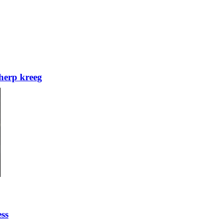
herp kreeg
ess