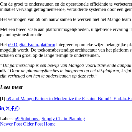
Om de groei te ondersteunen en de operationele efficiëntie te verbetere
initiatief vervangt gefragmenteerde, verouderde systemen door een geï
Het vermogen van o9 om nauw samen te werken met het Mango-team om o
Met een breed scala aan platformmogelijkheden, uitgebreide ervaring i
planningstransformatie.
Het
o9 Digital Brain-platform
integreert op unieke wijze belangrijke p
mogelijk wordt. De toekomstbestendige architectuur van het platform s
schalen om groei op de lange termijn te ondersteunen.
“Dit partnerschap is een bewijs van Mango's vooruitstrevende aanpak 
o9.
“Door de planningsfuncties te integreren op het o9-platform, krijg
zijn verheugd om hen te ondersteunen op deze reis.”
Lees meer
[1]
o9 and Mango Partner to Modernize the Fashion Brand’s End-to-En
Labels:
o9 Solutions
,
Supply Chain Planning
Newer Post
Older Post
Home