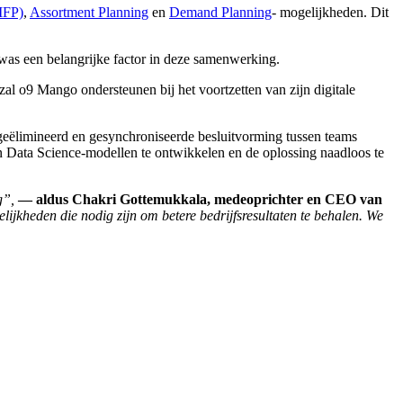
MFP)
,
Assortment Planning
en
Demand Planning
- mogelijkheden. Dit
as een belangrijke factor in deze samenwerking.
al o9 Mango ondersteunen bij het voortzetten van zijn digitale
 geëlimineerd en gesynchroniseerde besluitvorming tussen teams
en Data Science-modellen te ontwikkelen en de oplossing naadloos te
g”,
— aldus Chakri Gottemukkala, medeoprichter en CEO van
ijkheden die nodig zijn om betere bedrijfsresultaten te behalen. We