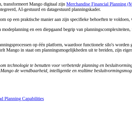
n, transformeert Mango digitaal zijn
Merchandise Financial Planning (
ntegreerd, AI-gestuurd en datagestuurd planningskader.
p een praktische manier aan zijn specifieke behoeften te voldoen, w
n modeplanning en een diepgaand begrip van planningscomplexiteiten, z
lanningsprocessen op één platform, waardoor functionele silo's worden
telt Mango in staat om planningsmogelijkheden uit te breiden, zijn eig
om technologie te benutten voor verbeterde planning en besluitvormin
t Mango de wendbaarheid, intelligentie en realtime besluitvormingsmogel
d Planning Capabilities