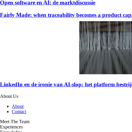
Open software en AI: de marktdiscussie
Fairly Made: when traceability becomes a product capa
LinkedIn en de ironie van AI-slop: het platform bestrijd
About Us
About
Contact
Meet The Team
Experiences