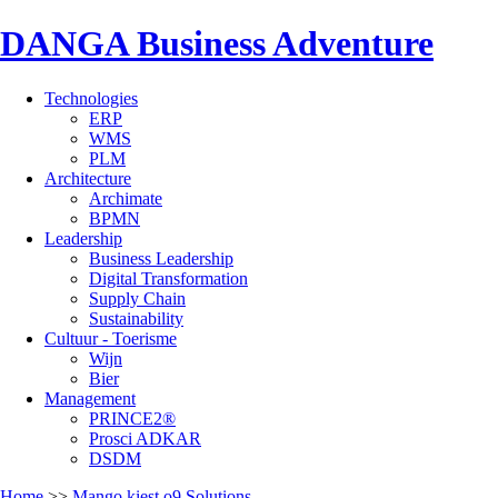
DANGA Business Adventure
Technologies
ERP
WMS
PLM
Architecture
Archimate
BPMN
Leadership
Business Leadership
Digital Transformation
Supply Chain
Sustainability
Cultuur - Toerisme
Wijn
Bier
Management
PRINCE2®
Prosci ADKAR
DSDM
Home
>>
Mango kiest o9 Solutions