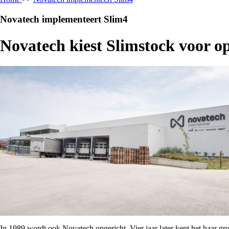
Novatech implementeert Slim4
Novatech kiest Slimstock voor o
In 1989 wordt ook Novatech opgericht. Vier jaar later kent het haar gro