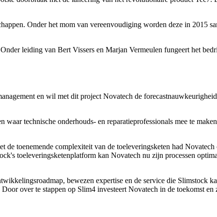
ootschappen. Onder het mom van vereenvoudiging worden deze in 2015
 Onder leiding van Bert Vissers en Marjan Vermeulen fungeert het bedrij
n management en wil met dit project Novatech de forecastnauwkeurigheid
ngen waar technische onderhouds- en reparatieprofessionals mee te make
met de toenemende complexiteit van de toeleveringsketen had Novatec
stock's toeleveringsketenplatform kan Novatech nu zijn processen optim
twikkelingsroadmap, bewezen expertise en de service die Slimstock kan
. Door over te stappen op Slim4 investeert Novatech in de toekomst en z