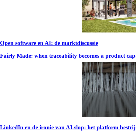
Open software en AI: de marktdiscussie
Fairly Made: when traceability becomes a product capa
LinkedIn en de ironie van AI-slop: het platform bestrijd