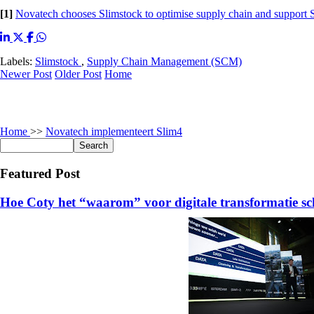
[1]
Novatech chooses Slimstock to optimise supply chain and support
Labels:
Slimstock
,
Supply Chain Management (SCM)
Newer Post
Older Post
Home
Home
>>
Novatech implementeert Slim4
Featured Post
Hoe Coty het “waarom” voor digitale transformatie sc