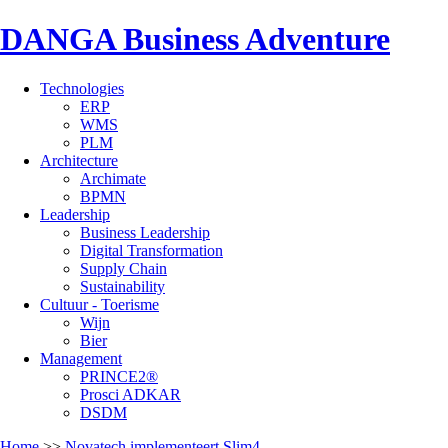
DANGA Business Adventure
Technologies
ERP
WMS
PLM
Architecture
Archimate
BPMN
Leadership
Business Leadership
Digital Transformation
Supply Chain
Sustainability
Cultuur - Toerisme
Wijn
Bier
Management
PRINCE2®
Prosci ADKAR
DSDM
Home
>>
Novatech implementeert Slim4