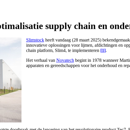
ptimalisatie supply chain en on
Slimstock
heeft vandaag (28 maart 2025) bekendgemaakt d
innovatieve oplossingen voor lijmen, afdichtingen en op
chain platform, Slim4, te implementeren
[1]
.
Het verhaal van
Novatech
begint in 1978 wanneer Martin
apparaten en gereedschappen voor het onderhoud en rep
otste doorbraak met de lancering van het revolutionaire product Tec7. E