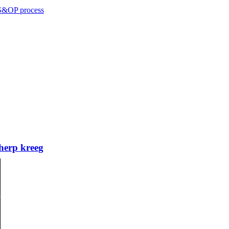
 S&OP process
herp kreeg