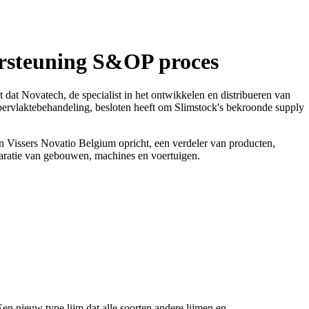
dersteuning S&OP proces
at Novatech, de specialist in het ontwikkelen en distribueren van
pervlaktebehandeling, besloten heeft om Slimstock's bekroonde supply
 Vissers Novatio Belgium opricht, een verdeler van producten,
aratie van gebouwen, machines en voertuigen.
en nieuw type lijm dat alle soorten andere lijmen en