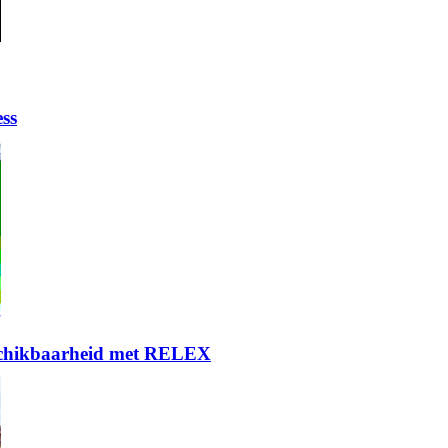
ess
eschikbaarheid met RELEX